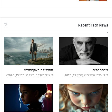
Recent Tech News
אקסתרפיה
הפרדוקס האקסתרפי
ד׳ בניסן ה׳תשפ״ו (מרץ 22, 2026)
כ״ד באדר ה׳תשפ״ו (מרץ 13, 2026)