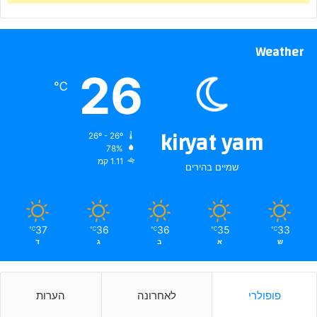
Weather
26
℃
kiryat yam
26º - 26º
78%
1.11 קמ
שמיים בהירים
37
36
36
35
33
℃
℃
℃
℃
℃
ש
א
ב
ג
ד
פופולרי
לאחרונה
הערות