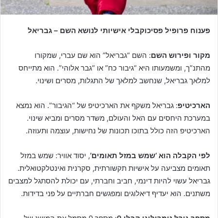
פענוח פרופיל פסיכוקבלי אישיותי לנושא השם – גבריאל
מקור ופירוש השם
: השם “גבריאל” הוא שם עברי, שמקורו
מהתנ”ך, ומשמעותו היא “גיבור כח” או “גבר אלוהי”. הוא מתייחס
למלאך גבריאל, שנחשב למלאך של התגלות, מסרים ושינוי.
הארכיטיפ
: גבריאל משקף את הארכיטיפ של “הגיבור”. הוא נמצא
במערכת היחסים עם האל והעולם, משדר מסרים ומביא שינוי.
הארכיטיפ הזה כולל בתוכו תכונות של נחישות, עוצמה ותעוזה.
לפי הקבלה הוא ‘שמש במזל תאומים’
, יסוד אוויר: שמש במזל
תאומים מצביעה על אישיות תקשורתית, סקרנית ואינטלקטואלית.
גבריאל עשוי להיות דינמי, חביב וחברתי, עם יכולת להסתגל למצבים
משתנים. הוא יעדיף דיאלוגים ומפגשים חברתיים על פני בדידות.