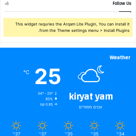
Follow Us
This widget requries the Arqam Lite Plugin, You can install it
from the Theme settings menu > Install Plugins.
Weather
25
℃
kiryat yam
34º - 25º
85%
0.85 קמ
עננים מפוזרים
37
37
35
35
34
℃
℃
℃
℃
℃