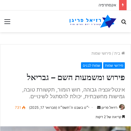
הפרדוקס האקסתרפי
לחפש
תַפ
אחר
בית
/
פירושי שמות
פירושי שמות
שמות לבנים
פירוש ומשמעות השם – גבריאל
אינטליגנציה גבוהה, חוש הומור, תקשורת טובה,
גמישות מחשבתית, יכולת להסתגל לשינויים.
Send
רזיאל פריגן
י״ט בשבט ה׳תשפ״ה (פברואר 17, 2025)
731
an
קריאה של 2 דקות
email