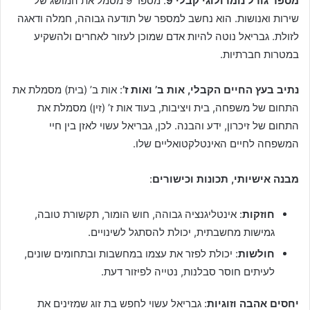
מספר גורל נומרולוגי קבלי 9
: מספר 9 מסמל את המושג של
שירות ואנושות. הוא נחשב למספר של תודעה גבוהה, חמלה ודאגה
לזולת. גבריאל נוטה להיות אדם שמוכן לעזור לאחרים ולהשקיע
במטרות חברתיות.
נתיב בעץ החיים הקבלי, אות ב’ ואות ז’
: אות ב’ (בית) מסמלת את
התחום של משפחה, בית ויציבות, בעוד אות ז’ (זין) מסמלת את
התחום של זיכרון, ידע והבנה. לכן, גבריאל עשוי לאזן בין חיי
המשפחה לחיים האינטלקטואליים שלו.
מבנה אישיותי, תכונות וכישורים
:
חוזקות
: אינטליגנציה גבוהה, חוש הומור, תקשורת טובה,
גמישות מחשבתית, יכולת להסתגל לשינויים.
חולשות
: יכולת לפזר את עצמו במחשבות ובתחומים שונים,
לעיתים חוסר סבלנות, נטייה לפיזור דעת.
יחסים אהבה וזוגיות
: גבריאל עשוי לחפש בת זוג שמזינים את