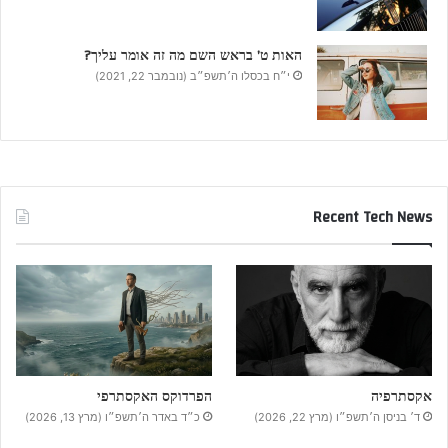
האות ט’ בראש השם מה זה אומר עליך?
י״ח בכסלו ה׳תשפ״ב (נובמבר 22, 2021)
Recent Tech News
אקסתרפיה
הפרדוקס האקסתרפי
ד׳ בניסן ה׳תשפ״ו (מרץ 22, 2026)
כ״ד באדר ה׳תשפ״ו (מרץ 13, 2026)