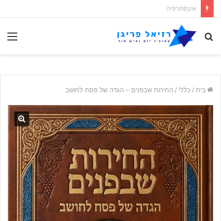
הפרדוקס האקסתרפי
לחפש
תַפ
אחר
בית
/
כללי
/
החירות שבפנים – הגדה של פסח לחושב