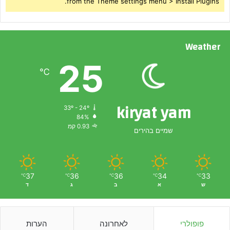
from the Theme settings menu > Install Plugins.
Weather
25
℃
kiryat yam
33º - 24º
84%
0.93 קמ
שמיים בהירים
37
36
36
34
33
℃
℃
℃
℃
℃
ש
א
ב
ג
ד
פופולרי
לאחרונה
הערות