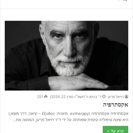
רזיאל פריגן
ד׳ בניסן ה׳תשפ״ו (מרץ 22, 2026)
251
אקסתרפיה
אקסתרפיה אקסתרפיה (extherapy מיוונית: ἔξοδος – יציאה, דרך מוצא;)
היא שיטה טיפולית-קיומית שפותחה על ידי ד”ר רזיאל פריגן, המהווה את…
קרא עוד »