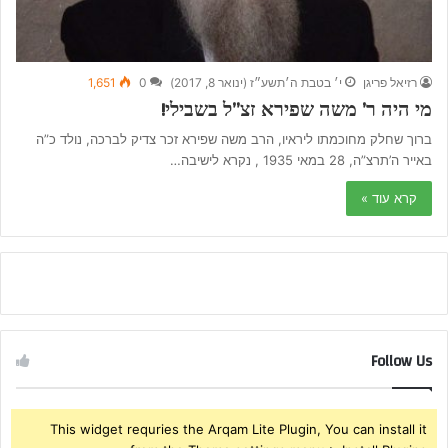
רזיאל פריגן
י׳ בטבת ה׳תשע״ז (ינואר 8, 2017)
0
1,651
מי היה ר’ משה שפירא זצ”ל בשבילי!
ברוך שחלק מחוכמתו ליראיו, הרב משה שפירא זכר צדיק לברכה, נולד כ”ה
באייר ה’תרצ”ה, 28 במאי 1935 , נקרא לישיבה…
קרא עוד »
Follow Us
This widget requries the Arqam Lite Plugin, You can install it