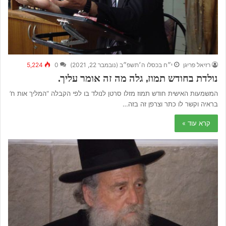
רזיאל פריגן
י״ח בכסלו ה׳תשפ״ב (נובמבר 22, 2021)
0
5,224
נולדת בחודש תמוז, גלה מה זה אומר עליך.
המשמעות האישית חודש תמוז מזלו סרטן לנולד בו לפי הקבלה “המליך אות ח’
בראיה וקשר לו כתר וצרפן זה בזה…
קרא עוד »