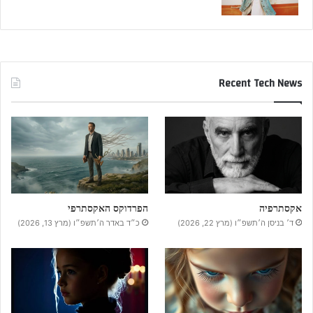
Recent Tech News
אקסתרפיה
הפרדוקס האקסתרפי
ד׳ בניסן ה׳תשפ״ו (מרץ 22, 2026)
כ״ד באדר ה׳תשפ״ו (מרץ 13, 2026)