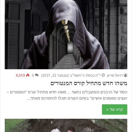
רזיאל פריגן
י״ח בכסלו ה׳תשפ״ב (נובמבר 22, 2021)
0
6,513
משהו חדש מתחיל קורס המנטורים
הסוד של הרבנים והמקובלים נחשף … משהו חדש מתחיל קורס “המנטורים –
יועצים ומאמנים אישיים” בסיום הקורס תוכלו להתפרנס מאחד…
קרא עוד »