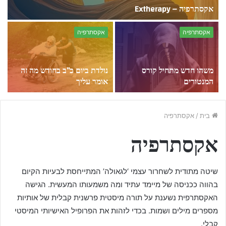
אקסתרפיה – Extherapy
נ
אקסתרפיה
אקסתרפיה
משהו חדש מתחיל קורס
נולדת ביום כ”ב בחודש מה זה
נ
המנטורים
אומר עליך
א
בית
/
אקסתרפיה
אקסתרפיה
שיטה מתודית לשחרור עצמי ‘לגאולה’ המתייחסת לבעיות הקיום
בהווה ככניסה של מיימד עתיד ומה משמעותו המעשית. הגישה
האקסתרפית נשענת על תורה מיסטית פרשנית קבלית של אותיות
מספרים מילים ושמות. בכדי לזהות את הפרופיל האישיותי המיסטי
קבלי.