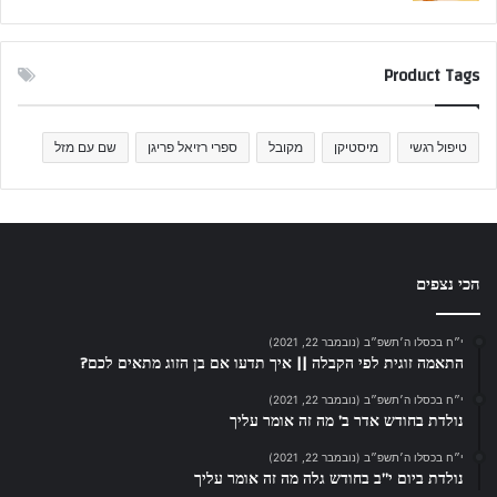
Product Tags
טיפול רגשי
מיסטיקן
מקובל
ספרי רזיאל פריגן
שם עם מזל
הכי נצפים
י״ח בכסלו ה׳תשפ״ב (נובמבר 22, 2021)
התאמה זוגית לפי הקבלה || איך תדעו אם בן הזוג מתאים לכם?
י״ח בכסלו ה׳תשפ״ב (נובמבר 22, 2021)
נולדת בחודש אדר ב’ מה זה אומר עליך
י״ח בכסלו ה׳תשפ״ב (נובמבר 22, 2021)
נולדת ביום י”ב בחודש גלה מה זה אומר עליך