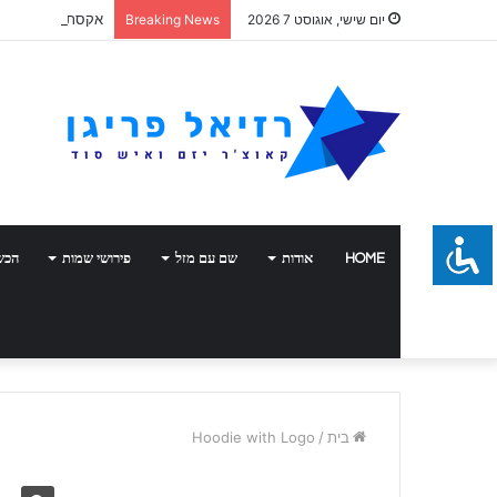
אקסתרפיה
יום שישי, אוגוסט 7 2026
Breaking News
HOME
אודות
שם עם מזל
פירושי שמות
הכש
בית
/
Hoodie with Logo