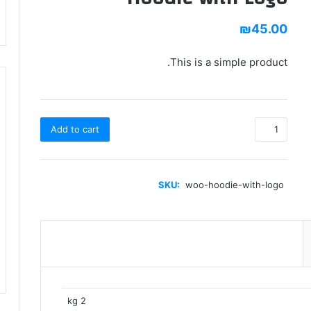
₪
45.00
This is a simple product.
Hoodie
Add to cart
with
Logo
quantity
SKU:
woo-hoodie-with-logo
2 kg