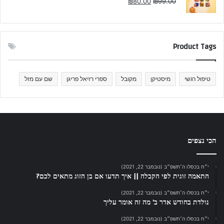
₪
80.00
₪
99.00
Product Tags
טיפול רגשי
מיסטיקן
מקובל
ספרי רזיאל פריגן
שם עם מזל
הכי נצפים
י״ח בכסלו ה׳תשפ״ב (נובמבר 22, 2021)
התאמה זוגית לפי הקבלה || איך תדעו אם בן הזוג מתאים לכם?
י״ח בכסלו ה׳תשפ״ב (נובמבר 22, 2021)
נולדת בחודש אדר ב’ מה זה אומר עליך
י״ח בכסלו ה׳תשפ״ב (נובמבר 22, 2021)