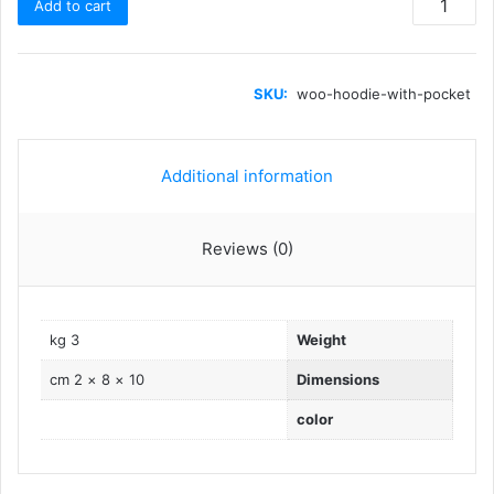
Add to cart
with
Pocket
quantity
SKU:
woo-hoodie-with-pocket
Additional information
Reviews (0)
3 kg
Weight
10 × 8 × 2 cm
Dimensions
color