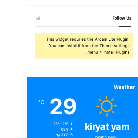
שלך
Follow Us
This widget requries the Arqam Lite Plugin,
You can install it from the Theme settings
menu > Install Plugins.
Weather
29
℃
kiryat yam
33º - 25º
63%
3.08 קמ
שמיים בהירים