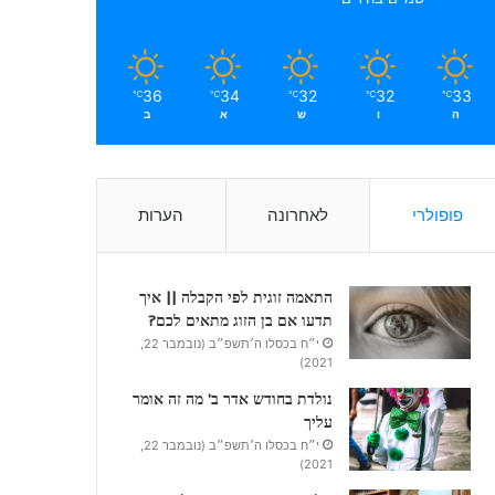
36
34
32
32
33
℃
℃
℃
℃
℃
ה
ו
ש
א
ב
פופולרי
לאחרונה
הערות
התאמה זוגית לפי הקבלה || איך
תדעו אם בן הזוג מתאים לכם?
י״ח בכסלו ה׳תשפ״ב (נובמבר 22,
2021)
נולדת בחודש אדר ב’ מה זה אומר
עליך
י״ח בכסלו ה׳תשפ״ב (נובמבר 22,
2021)