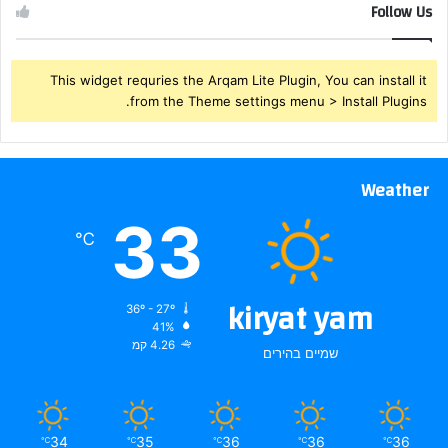
Follow Us
This widget requries the Arqam Lite Plugin, You can install it
from the Theme settings menu > Install Plugins.
Weather
33
℃
kiryat yam
36º - 27º
41%
4.26 קמ
שמיים בהירים
34
35
36
36
36
℃
℃
℃
℃
℃