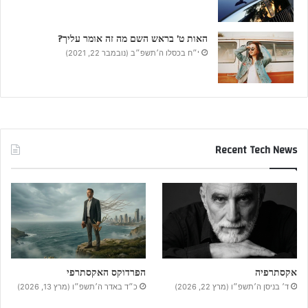
האות ט’ בראש השם מה זה אומר עליך?
י״ח בכסלו ה׳תשפ״ב (נובמבר 22, 2021)
Recent Tech News
אקסתרפיה
הפרדוקס האקסתרפי
ד׳ בניסן ה׳תשפ״ו (מרץ 22, 2026)
כ״ד באדר ה׳תשפ״ו (מרץ 13, 2026)