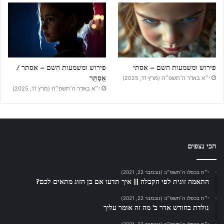
פירוש ומשמעות השם – אסתי
פירוש ומשמעות השם – אסתר /
אֵסְתֵּר
י״א באדר ה׳תשפ״ה (מרץ 11, 2025)
י״א באדר ה׳תשפ״ה (מרץ 11, 2025)
הכי נצפים
י״ח בכסלו ה׳תשפ״ב (נובמבר 22, 2021)
התאמה זוגית לפי הקבלה || איך תדעו אם בן הזוג מתאים לכם?
י״ח בכסלו ה׳תשפ״ב (נובמבר 22, 2021)
נולדת בחודש אדר ב’ מה זה אומר עליך