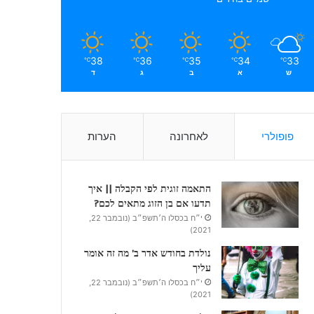
38
36
35
34
33
℃
℃
℃
℃
℃
ש
א
ב
ג
ד
פופולרי
לאחרונה
הערות
התאמה זוגית לפי הקבלה || איך
תדעו אם בן הזוג מתאים לכם?
י״ח בכסלו ה׳תשפ״ב (נובמבר 22,
2021)
נולדת בחודש אדר ב’ מה זה אומר
עליך
י״ח בכסלו ה׳תשפ״ב (נובמבר 22,
2021)