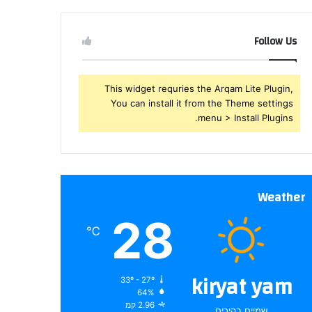
שלך
Follow Us
This widget requries the Arqam Lite Plugin,
You can install it from the Theme settings
menu > Install Plugins.
Weather
28
℃
kiryat yam
33º - 27º
64%
2.96 קמ
שמיים בהירים