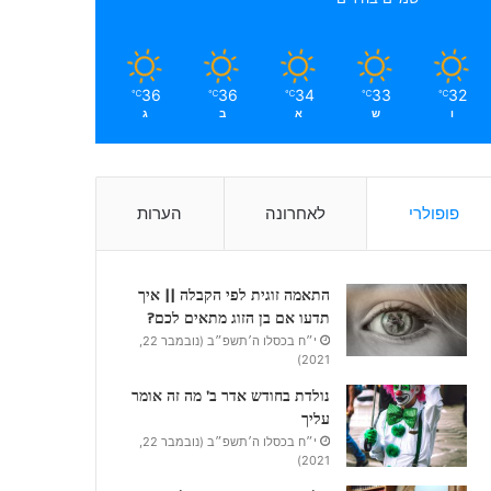
36
36
34
33
32
℃
℃
℃
℃
℃
ו
ש
א
ב
ג
פופולרי
לאחרונה
הערות
התאמה זוגית לפי הקבלה || איך
תדעו אם בן הזוג מתאים לכם?
י״ח בכסלו ה׳תשפ״ב (נובמבר 22,
2021)
נולדת בחודש אדר ב’ מה זה אומר
עליך
י״ח בכסלו ה׳תשפ״ב (נובמבר 22,
2021)