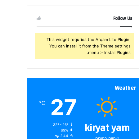
שלך
Follow Us
This widget requries the Arqam Lite Plugin,
You can install it from the Theme settings
menu > Install Plugins.
Weather
27
℃
kiryat yam
32º - 26º
69%
2.44 קמ
שמיים בהירים