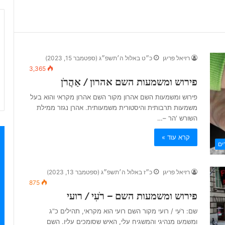
רזיאל פריגן
כ״ט באלול ה׳תשפ״ג (ספטמבר 15, 2023)
3,365
פירוש ומשמעות השם אהרון / אַהֲרֹן
פירוש ומשמעות השם אהרון מקור השם אהרון מקראי והוא בעל
משמעות תרבותית והיסטורית משמעותית. אהרן נגזר ממילת
השורש ‘הר –…
קרא עוד »
ים
רזיאל פריגן
כ״ז באלול ה׳תשפ״ג (ספטמבר 13, 2023)
875
פירוש ומשמעות השם – רֹעִי / רועי
שם: רֹעִי / רועי מקור השם רועי הוא מקראי, תהילים כ”ג
ומשמעו מנהיגי והמשגיח עלי, האיש שסומכים עליו. השם