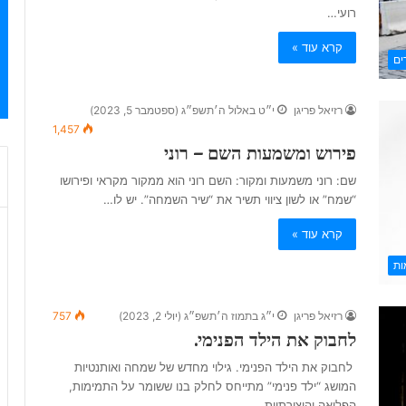
רועי…
קרא עוד »
ים
רזיאל פריגן
י״ט באלול ה׳תשפ״ג (ספטמבר 5, 2023)
1,457
פירוש ומשמעות השם – רוני
שם: רוני משמעות ומקור: השם רוני הוא ממקור מקראי ופירושו
“שמח” או לשון ציווי תשיר את “שיר השמחה”. יש לו…
קרא עוד »
ות
רזיאל פריגן
י״ג בתמוז ה׳תשפ״ג (יולי 2, 2023)
757
לחבוק את הילד הפנימי.
לחבוק את הילד הפנימי. גילוי מחדש של שמחה ואותנטיות
המושג “ילד פנימי” מתייחס לחלק בנו ששומר על התמימות,
הפליאה והיצירתיות…