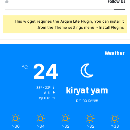
Follow Us
This widget requries the Arqam Lite Plugin, You can install it
from the Theme settings menu > Install Plugins.
Weather
24
℃
kiryat yam
33º - 23º
81%
0.61 קמ
שמיים בהירים
36
34
32
32
33
℃
℃
℃
℃
℃