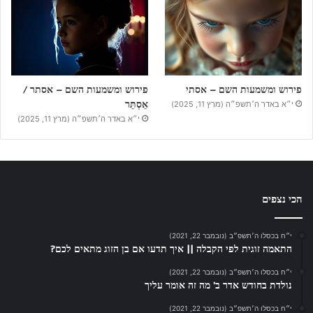
פירוש ומשמעות השם – אסתי
פירוש ומשמעות השם – אסתר /
אֵסְתֵּר
י״א באדר ה׳תשפ״ה (מרץ 11, 2025)
י״א באדר ה׳תשפ״ה (מרץ 11, 2025)
הכי נצפים
י״ח בכסלו ה׳תשפ״ב (נובמבר 22, 2021)
התאמה זוגית לפי הקבלה || איך תדעו אם בן הזוג מתאים לכם?
י״ח בכסלו ה׳תשפ״ב (נובמבר 22, 2021)
נולדת בחודש אדר ב’ מה זה אומר עליך
י״ח בכסלו ה׳תשפ״ב (נובמבר 22, 2021)