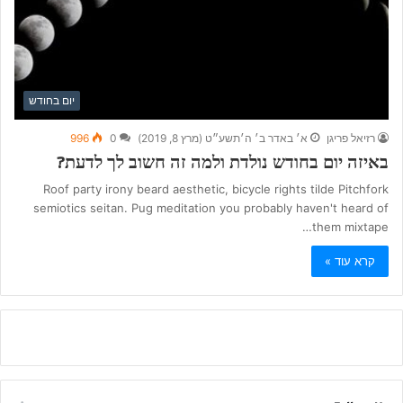
יום בחודש
רזיאל פריגן
א׳ באדר ב׳ ה׳תשע״ט (מרץ 8, 2019)
0
996
באיזה יום בחודש נולדת ולמה זה חשוב לך לדעת?
Roof party irony beard aesthetic, bicycle rights tilde Pitchfork
semiotics seitan. Pug meditation you probably haven't heard of
them mixtape…
קרא עוד »