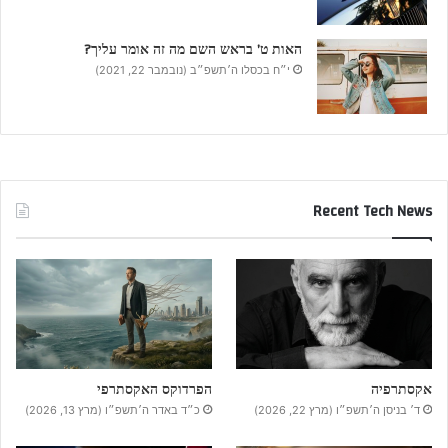
האות ט’ בראש השם מה זה אומר עליך?
י״ח בכסלו ה׳תשפ״ב (נובמבר 22, 2021)
Recent Tech News
אקסתרפיה
הפרדוקס האקסתרפי
ד׳ בניסן ה׳תשפ״ו (מרץ 22, 2026)
כ״ד באדר ה׳תשפ״ו (מרץ 13, 2026)