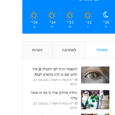
36
34
33
32
26
℃
℃
℃
℃
℃
ה
ו
ש
א
ב
פופולרי
לאחרונה
הערות
התאמה זוגית לפי הקבלה || איך
תדעו אם בן הזוג מתאים לכם?
י״ח בכסלו ה׳תשפ״ב (נובמבר 22,
2021)
נולדת בחודש אדר ב’ מה זה אומר
עליך
י״ח בכסלו ה׳תשפ״ב (נובמבר 22,
2021)