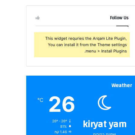
שלך
Follow Us
This widget requries the Arqam Lite Plugin,
You can install it from the Theme settings
menu > Install Plugins.
Weather
26
℃
kiryat yam
26º - 26º
81%
1.46 קמ
שמיים בהירים