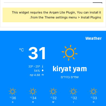
This widget requries the Arqam Lite Plugin, You can install it
from the Theme settings menu > Install Plugins.
Weather
31
℃
kiryat yam
33º - 25º
54%
4.68 קמ
שמיים בהירים
36
34
32
32
33
℃
℃
℃
℃
℃
ה
ו
ש
א
ב