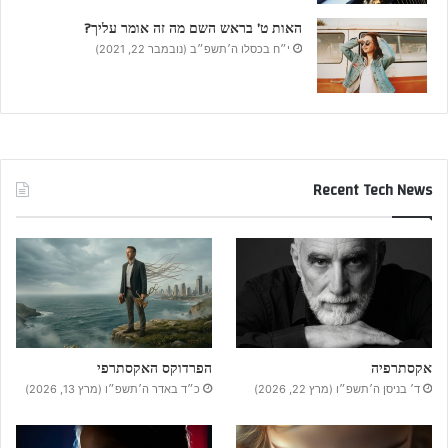
האות ט’ בראש השם מה זה אומר עליך?
י״ח בכסלו ה׳תשפ״ב (נובמבר 22, 2021)
Recent Tech News
אקסתרפיה
הפרדוקס האקסתרפי
ד׳ בניסן ה׳תשפ״ו (מרץ 22, 2026)
כ״ד באדר ה׳תשפ״ו (מרץ 13, 2026)