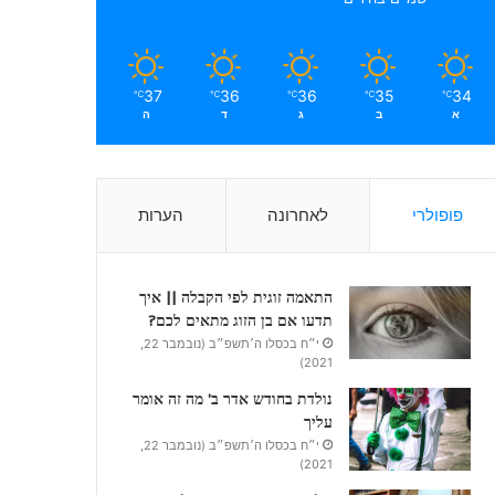
37
36
36
35
34
℃
℃
℃
℃
℃
א
ב
ג
ד
ה
פופולרי
לאחרונה
הערות
התאמה זוגית לפי הקבלה || איך
תדעו אם בן הזוג מתאים לכם?
י״ח בכסלו ה׳תשפ״ב (נובמבר 22,
2021)
נולדת בחודש אדר ב’ מה זה אומר
עליך
י״ח בכסלו ה׳תשפ״ב (נובמבר 22,
2021)