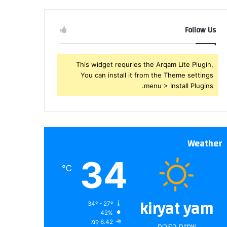
שלך
Follow Us
This widget requries the Arqam Lite Plugin,
You can install it from the Theme settings
menu > Install Plugins.
Weather
34
℃
kiryat yam
34º - 27º
42%
6.42 קמ
שמיים בהירים