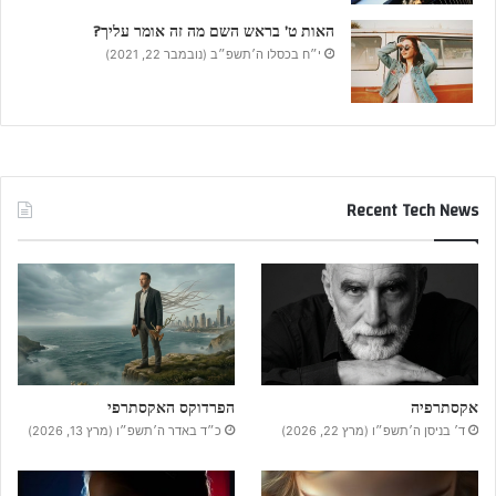
האות ט’ בראש השם מה זה אומר עליך?
י״ח בכסלו ה׳תשפ״ב (נובמבר 22, 2021)
Recent Tech News
אקסתרפיה
הפרדוקס האקסתרפי
ד׳ בניסן ה׳תשפ״ו (מרץ 22, 2026)
כ״ד באדר ה׳תשפ״ו (מרץ 13, 2026)