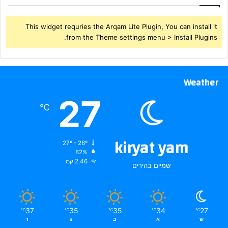
This widget requries the Arqam Lite Plugin, You can install it
from the Theme settings menu > Install Plugins.
Weather
27
℃
kiryat yam
27º - 26º
82%
2.46 קמ
שמיים בהירים
37
35
35
34
27
℃
℃
℃
℃
℃
ש
א
ב
ג
ד