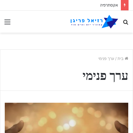
אקסתרפיה
לחפש
תַפ
אחר
בית
/
ערך פנימי
ערך פנימי