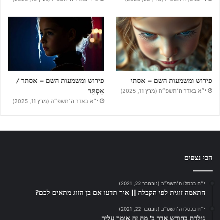
פירוש ומשמעות השם – אסתי
פירוש ומשמעות השם – אסתר /
אֵסְתֵּר
י״א באדר ה׳תשפ״ה (מרץ 11, 2025)
י״א באדר ה׳תשפ״ה (מרץ 11, 2025)
הכי נצפים
י״ח בכסלו ה׳תשפ״ב (נובמבר 22, 2021)
התאמה זוגית לפי הקבלה || איך תדעו אם בן הזוג מתאים לכם?
י״ח בכסלו ה׳תשפ״ב (נובמבר 22, 2021)
נולדת בחודש אדר ב’ מה זה אומר עליך