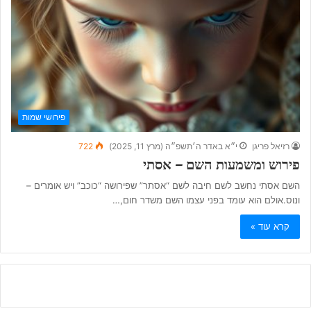
פירושי שמות
רזיאל פריגן
י״א באדר ה׳תשפ״ה (מרץ 11, 2025)
722
פירוש ומשמעות השם – אסתי
השם אסתי נחשב לשם חיבה לשם “אסתר” שפירושה “כוכב” ויש אומרים –
ונוס.אולם הוא עומד בפני עצמו השם משדר חום,…
קרא עוד »