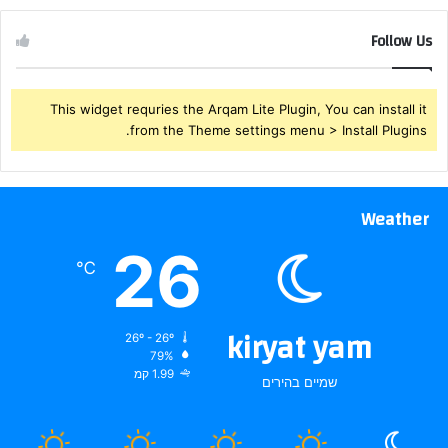
Follow Us
This widget requries the Arqam Lite Plugin, You can install it
from the Theme settings menu > Install Plugins.
Weather
26
℃
kiryat yam
26º - 26º
79%
1.99 קמ
שמיים בהירים