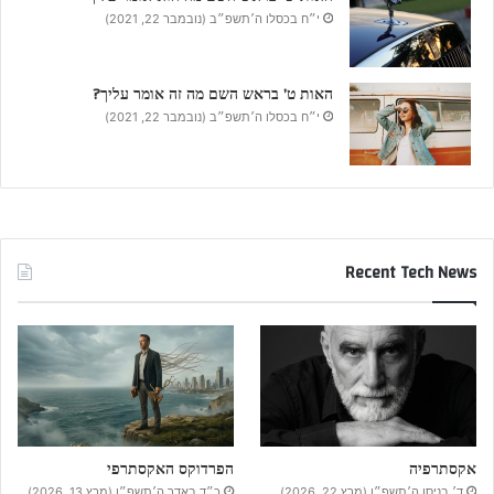
י״ח בכסלו ה׳תשפ״ב (נובמבר 22, 2021)
האות ט’ בראש השם מה זה אומר עליך?
י״ח בכסלו ה׳תשפ״ב (נובמבר 22, 2021)
Recent Tech News
אקסתרפיה
הפרדוקס האקסתרפי
ד׳ בניסן ה׳תשפ״ו (מרץ 22, 2026)
כ״ד באדר ה׳תשפ״ו (מרץ 13, 2026)