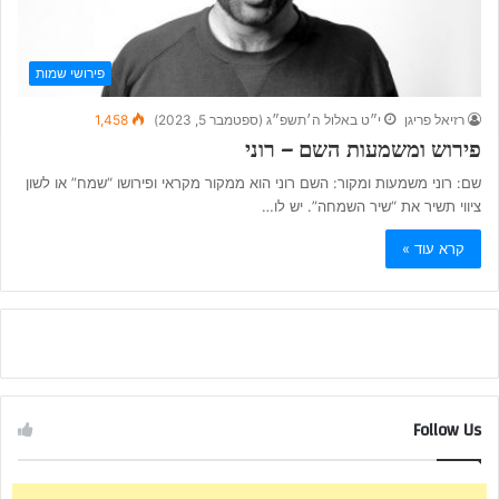
פירושי שמות
רזיאל פריגן
י״ט באלול ה׳תשפ״ג (ספטמבר 5, 2023)
1,458
פירוש ומשמעות השם – רוני
שם: רוני משמעות ומקור: השם רוני הוא ממקור מקראי ופירושו “שמח” או לשון
ציווי תשיר את “שיר השמחה”. יש לו…
קרא עוד »
Follow Us