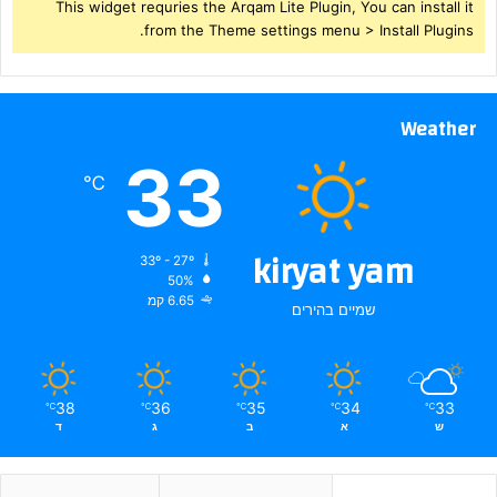
This widget requries the Arqam Lite Plugin, You can install it
from the Theme settings menu > Install Plugins.
Weather
33
℃
kiryat yam
33º - 27º
50%
6.65 קמ
שמיים בהירים
38
36
35
34
33
℃
℃
℃
℃
℃
ש
א
ב
ג
ד