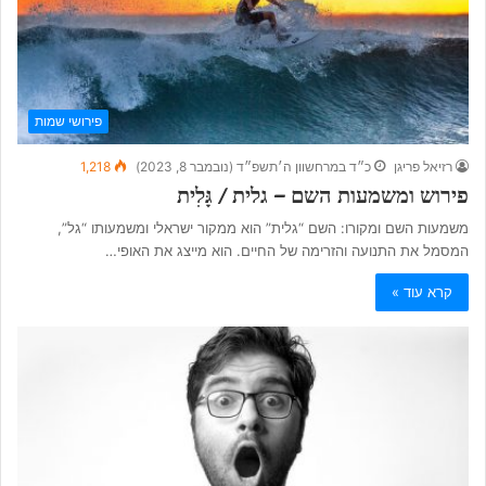
פירושי שמות
רזיאל פריגן
כ״ד במרחשוון ה׳תשפ״ד (נובמבר 8, 2023)
1,218
פירוש ומשמעות השם – גלית / גָּלִית
משמעות השם ומקורו: השם “גלית” הוא ממקור ישראלי ומשמעותו “גל”,
המסמל את התנועה והזרימה של החיים. הוא מייצג את האופי…
קרא עוד »