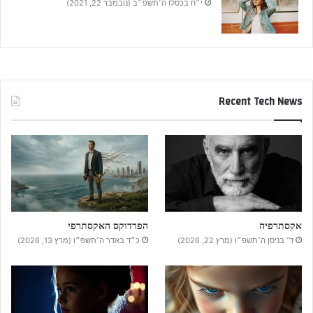
י״ח בכסלו ה׳תשפ״ב (נובמבר 22, 2021)
Recent Tech News
אקסתרפיה
הפרדוקס האקסתרפי
ד׳ בניסן ה׳תשפ״ו (מרץ 22, 2026)
כ״ד באדר ה׳תשפ״ו (מרץ 13, 2026)