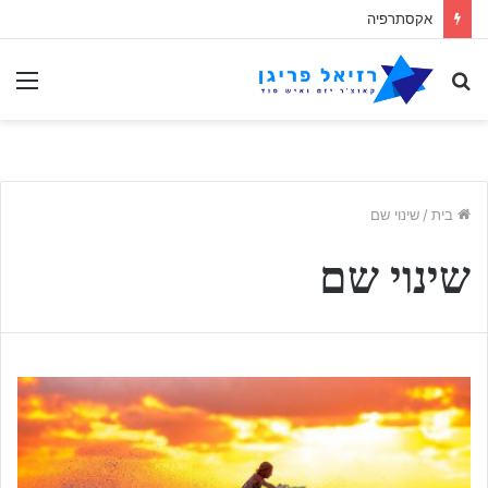
אקסתרפיה
לחפש
תַפ
אחר
בית
/
שינוי שם
שינוי שם