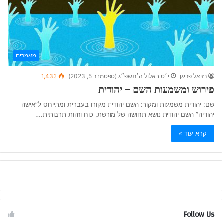
מאמרים
רזיאל פריגן
י״ט באלול ה׳תשפ״ג (ספטמבר 5, 2023)
1,433
פירוש ומשמעות השם – יהודית
שם: יהודית משמעות ומקור: השם יהודית מקורו בעברית ומתייחס ל”אישה
יהודיה” השם יהודית נושא תחושה של מורשת, כוח וזהות תרבותית.…
קרא עוד »
Follow Us