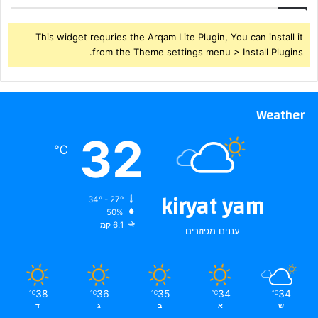
This widget requries the Arqam Lite Plugin, You can install it
from the Theme settings menu > Install Plugins.
Weather
32
℃
kiryat yam
34º - 27º
50%
6.1 קמ
עננים מפוזרים
38
36
35
34
34
℃
℃
℃
℃
℃
ש
א
ב
ג
ד