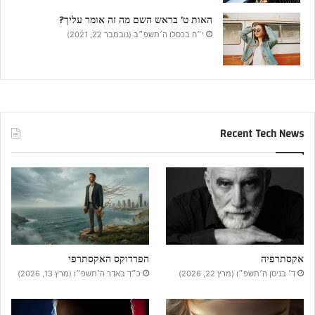
האות ט’ בראש השם מה זה אומר עליך?
י״ח בכסלו ה׳תשפ״ב (נובמבר 22, 2021)
Recent Tech News
אקסתרפיה
הפרדוקס האקסתרפי
ד׳ בניסן ה׳תשפ״ו (מרץ 22, 2026)
כ״ד באדר ה׳תשפ״ו (מרץ 13, 2026)