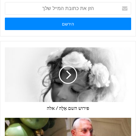
הזן
את
כתובת
המייל
שלך
פירוש השם אֵלָה / אלה