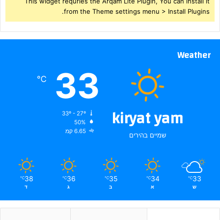
This widget requries the Arqam Lite Plugin, You can install it
from the Theme settings menu > Install Plugins.
Weather
33
℃
kiryat yam
33º - 27º
50%
6.65 קמ
שמיים בהירים
38
36
35
34
33
℃
℃
℃
℃
℃
ש
א
ב
ג
ד