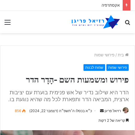
הפרדוקס האקסתרפי
לחפש
תַפ
אחר
בית
/
פירושי שמות
פירושי שמות
שמות לבנות
פירוש ומשמעות השם -הָדָר הדר
הדר היא שילוב נדיר של אש פנימית בוערת עם יציבות
ארצית, המביאה הדר ותפארת לכל מה שהיא נוגעת בו.
Send
רזיאל פריגן
כ״א בכסלו ה׳תשפ״ה (דצמבר 22, 2024)
856
an
קריאה של 2 דקות
email