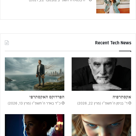
Recent Tech News
אקסתרפיה
הפרדוקס האקסתרפי
ד׳ בניסן ה׳תשפ״ו (מרץ 22, 2026)
כ״ד באדר ה׳תשפ״ו (מרץ 13, 2026)