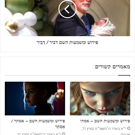
פירוש ומשמעות השם דביר / דְּבִיר
מאמרים קשורים
פירוש ומשמעות השם – אסתי
פירוש ומשמעות השם – אסתר /
אֵסְתֵּר
י״א באדר ה׳תשפ״ה (מרץ 11,
י״א באדר ה׳תשפ״ה (מרץ 11,
2025)