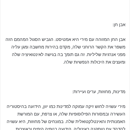
אבן חן:
אבן החן המזוהה עם מירי היא אמטיסט. הגביש הסגול המהמם הזה
משפר את הקשר הרוחני שלה, מקדם בהירות מחשבה ומגן עליה
מפני אנרגיות שליליות. זה גם תומך בה בגישה לאינטואיציה שלה
ומעצים את היכולות הנפשיות שלה.
מדינות, מחוזות, ערים ועיירות:
מירי עשויה לחוש זיקה עמוקה למדינות כמו יוון, הידועה בהיסטוריה
העשירה ובמסורות הפילוסופיות שלה, או צרפת, עם המורשת
האמנותית והאינטלקטואלית שלה. במונחים של מחוזות, היא עשויה
להדהד עם טוסקנה באיטליה, הידועה בנופיה היפים ובאוצרות