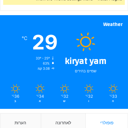
Weather
29
℃
kiryat yam
33º - 25º
63%
3.08 קמ
שמיים בהירים
36
34
32
32
33
℃
℃
℃
℃
℃
ה
ו
ש
א
ב
פופולרי
לאחרונה
הערות