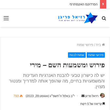
הפרדוקס האקסתרפי
לחפש
תַפ
אחר
בית
/
פירושי שמות
פירושי שמות
שמות לבנות
פירוש ומשמעות השם – מירי
יש לה כישרון טבעי להבנת האנרגיות העדינות
והמשמעויות בחיים, מה שהופך אותה למדריך ומנטור
מצוין.
Send
רזיאל פריגן
י״ב באלול ה׳תשפ״ג (אוגוסט 29, 2023)
793
an
קריאה של 5 דקות
email