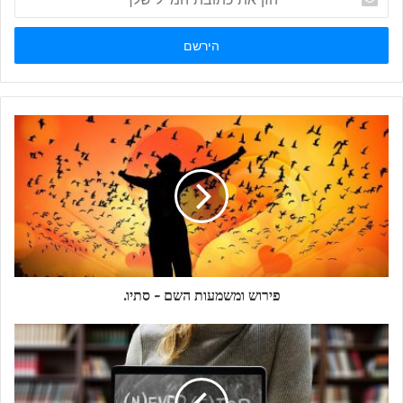
את
כתובת
המייל
שלך
פירוש ומשמעות השם - סתיו.