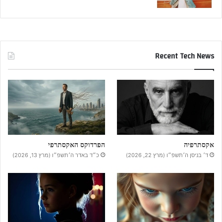
Recent Tech News
אקסתרפיה
הפרדוקס האקסתרפי
ד׳ בניסן ה׳תשפ״ו (מרץ 22, 2026)
כ״ד באדר ה׳תשפ״ו (מרץ 13, 2026)