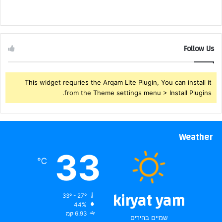
Follow Us
This widget requries the Arqam Lite Plugin, You can install it
from the Theme settings menu > Install Plugins.
Weather
33
℃
kiryat yam
33º - 27º
44%
6.93 קמ
שמיים בהירים