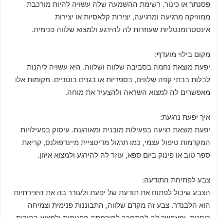
פסנתר או כינור. רשימת ההשמעה שלה עשויה להיות מורכבת
ממוזיקה מרגיעה ומרגיעה, יצירות קלאסיות או יצירות
אינסטרומנטליות שעוזרות לה להירגע ולמצוא שלווה פנימית.
מקום בילוי מועדף:
יפעת מוצאת נחמה בסביבה שלווה ושלווה. היא עשויה ליהנות
לבלות בבתי קפה שלווים, בספריות או בגנים בוטניים. מקומות אלו
מאפשרים לה למצוא השראה ולהצעיר את מוחה.
איך יפעת נרגעת:
יפעת מוצאת רגיעה בפעילות מובנית ומאורגנת. עיסוק בפעילויות
המקדמות טיפול עצמי, כמו תרגול מדיטציית מיינדפולנס, קריאת
ספר טוב או פינוק ביום ספא, עוזר לה להירגע ולמצוא איזון.
צבע לפתיחת התודעה:
הצבע שיכול לפתוח את תודעת של יפעת ולעורר בה את היצירתיות
הוא הלבנדר. צבע זה מקדם שלווה, התבוננות פנימית וצמיחה
רוחנית, ומאפשר לה להתחבר לחוכמתה הפנימית ולמצוא בהירות.