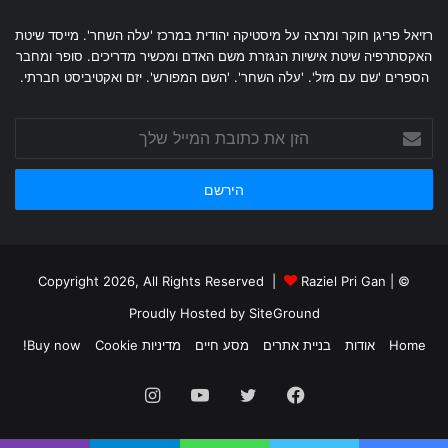
רזיאל פריגן חוקר ומרצה על מיסטיקה יהודית במרכז 'עלה השחר'. מייסד שיטת
האקסתרפיה שיטת אישיות הנגזרת משם האדם ומכשיר מדריכים. סופר ומחבר
הספרים 'שם עם מזל'. 'עלה השחר'. 'השם המפורש'. יזם ואקטיביסט חברתי.
הזן
את
כתובת
המייל
שלך
Raziel Pri Gan
|
© Copyright 2026, All Rights Reserved |
Proudly Hosted by
SiteGround
Home
אודות
בניית אתרים
מסע חיים
מדיניות Cookie
Buy now!
Instagram
YouTube
Twitter
Facebook