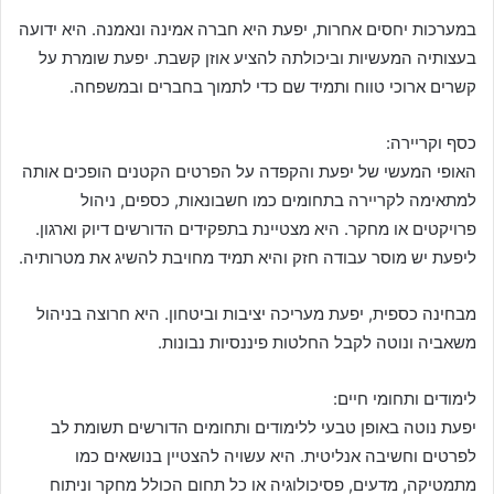
במערכות יחסים אחרות, יפעת היא חברה אמינה ונאמנה. היא ידועה
בעצותיה המעשיות וביכולתה להציע אוזן קשבת. יפעת שומרת על
קשרים ארוכי טווח ותמיד שם כדי לתמוך בחברים ובמשפחה.
כסף וקריירה:
האופי המעשי של יפעת והקפדה על הפרטים הקטנים הופכים אותה
למתאימה לקריירה בתחומים כמו חשבונאות, כספים, ניהול
פרויקטים או מחקר. היא מצטיינת בתפקידים הדורשים דיוק וארגון.
ליפעת יש מוסר עבודה חזק והיא תמיד מחויבת להשיג את מטרותיה.
מבחינה כספית, יפעת מעריכה יציבות וביטחון. היא חרוצה בניהול
משאביה ונוטה לקבל החלטות פיננסיות נבונות.
לימודים ותחומי חיים:
יפעת נוטה באופן טבעי ללימודים ותחומים הדורשים תשומת לב
לפרטים וחשיבה אנליטית. היא עשויה להצטיין בנושאים כמו
מתמטיקה, מדעים, פסיכולוגיה או כל תחום הכולל מחקר וניתוח