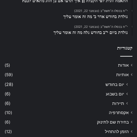
התאמה זוגית לפי הקבלה || איך תדעו אם בן הזוג מתאים לכם?
י״ח בכסלו ה׳תשפ״ב (נובמבר 22, 2021)
נולדת בחודש אדר ב’ מה זה אומר עליך
י״ח בכסלו ה׳תשפ״ב (נובמבר 22, 2021)
נולדת ביום י”ב בחודש גלה מה זה אומר עליך
קטגוריות
אודות
(5)
אותיות
(59)
יום בחודש
(28)
יום בשבוע
(6)
תיירות
(6)
אקסתרפיה
(10)
בחירת שם לתינוק
(6)
הזמן להתחיל
(12)