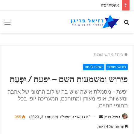
הפרדוקס האקסתרפי
לחפש
תַפ
אחר
בית
/
פירושי שמות
פירושי שמות
שמות לבנות
פירוש ומשמעות השם – יפעת / יִפְעַת
יפעת - מסמלת אישה שיש בה שילוב הרמוני של אהבה
ומעשיות. אופי מעודן ומתוחכם, המעריכה יופי בכל
תחומי החיים,
Send
רזיאל פריגן
י״ח בתשרי ה׳תשפ״ד (אוקטובר 3, 2023)
955
an
קריאה של 4 דקות
email