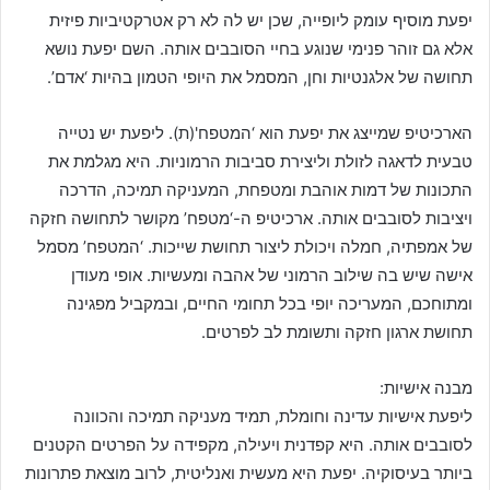
יפעת מוסיף עומק ליופייה, שכן יש לה לא רק אטרקטיביות פיזית
אלא גם זוהר פנימי שנוגע בחיי הסובבים אותה. השם יפעת נושא
תחושה של אלגנטיות וחן, המסמל את היופי הטמון בהיות ‘אדם’.
הארכיטיפ שמייצג את יפעת הוא ‘המטפח'(ת). ליפעת יש נטייה
טבעית לדאגה לזולת וליצירת סביבות הרמוניות. היא מגלמת את
התכונות של דמות אוהבת ומטפחת, המעניקה תמיכה, הדרכה
ויציבות לסובבים אותה. ארכיטיפ ה-‘מטפח’ מקושר לתחושה חזקה
של אמפתיה, חמלה ויכולת ליצור תחושת שייכות. ‘המטפח’ מסמל
אישה שיש בה שילוב הרמוני של אהבה ומעשיות. אופי מעודן
ומתוחכם, המעריכה יופי בכל תחומי החיים, ובמקביל מפגינה
תחושת ארגון חזקה ותשומת לב לפרטים.
מבנה אישיות:
ליפעת אישיות עדינה וחומלת, תמיד מעניקה תמיכה והכוונה
לסובבים אותה. היא קפדנית ויעילה, מקפידה על הפרטים הקטנים
ביותר בעיסוקיה. יפעת היא מעשית ואנליטית, לרוב מוצאת פתרונות