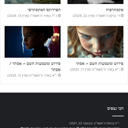
אקסתרפיה
הפרדוקס האקסתרפי
ד׳ בניסן ה׳תשפ״ו (מרץ 22, 2026)
כ״ד באדר ה׳תשפ״ו (מרץ 13, 2026)
פירוש ומשמעות השם – אסתי
פירוש ומשמעות השם – אסתר /
אֵסְתֵּר
י״א באדר ה׳תשפ״ה (מרץ 11, 2025)
י״א באדר ה׳תשפ״ה (מרץ 11, 2025)
הכי נצפים
י״ח בכסלו ה׳תשפ״ב (נובמבר 22, 2021)