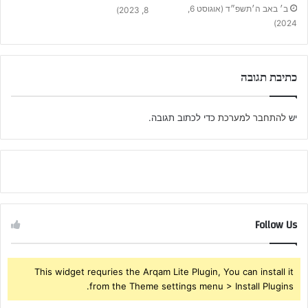
ב׳ באב ה׳תשפ״ד (אוגוסט 6,
8, 2023)
2024)
כתיבת תגובה
יש
להתחבר למערכת
כדי לכתוב תגובה.
Follow Us
This widget requries the Arqam Lite Plugin, You can install it
from the Theme settings menu > Install Plugins.