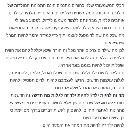
הכלי המשמעותי שלנו כהורים מחנכים הינם התכונות המולדות של
הילדים. התכונה המשמעותית של ילדים היא חווית הלמידה, ילדים
אוהבים ללמוד, מבחינתם ללמוד משמעו לגדול, לפסוע בשבילי
החיים. כמות הידע שילד לומד היא ענקית. אפשר לומר בהסתייגות
מה שכל מה שהילד מסגל לעצמו תוך כדי למידה יהפך להיות הגורל
שימצא אותו.
לכן מה שילדים צרכים יותר מכל זה הורה שלא יקלקל להם את חווית
הלמידה. שלא ינסה לבגר את הילדים בטרם עת רק ילד בריא נפשית
ושכלית יכול להיות בזמנו בוגר אחראי.
תנו לילד להיות ילד ולילד שבכם תרשו לו לגדול, ללמוד, להתפתח,
לגלות עולמות חדשים. הרשו לעצמכם להיות ילדים תפסיקו להיות
ההורה, המורה או המנהל שלא אהבתם.
מה זה להיות ילד? להיות ילד זה לגלות מה חדש?
זה חדשנות
כוונתי לא סוג של שדרוג הישן. אלא לחשוב באופi יצירתי ומעשי על
פתרונות לאתגרי החיים. להפסיק לעשות דברים בדרך מסויימת כי
כך עשינו אותם עד היום.
להיות ילד זה לחיות את המחר את העתיד היום.