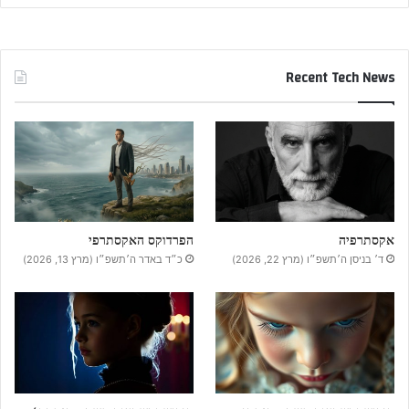
Recent Tech News
אקסתרפיה
הפרדוקס האקסתרפי
ד׳ בניסן ה׳תשפ״ו (מרץ 22, 2026)
כ״ד באדר ה׳תשפ״ו (מרץ 13, 2026)