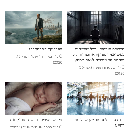
פרדוקס הנרמול | ככל שהשהות
הפרדוקס האקסתרפי
בסיטואציה מעיקה ארוכה יותר, כך
כ״ד באדר ה׳תשפ״ו (מרץ 13,
פוחתת המוטיבציה לצאת ממנה,
2026)
י״ח בניסן ה׳תשפ״ו (אפריל 5,
2026)
‘פגם הברית’ סיפור ישן שרלוונטי
פירוש ומשמעות השם תום / תּוֹם
לחיינו
כ״ד במרחשוון ה׳תשפ״ד (נובמבר