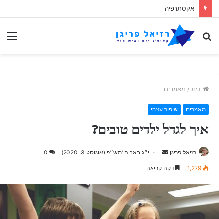
הפרדוקס האקסתרפי
לחפש
תַפ
אחר
בית
/
מאמרים
מאמרים
שיפור עצמי
איך לגדל ילדים טובים?
Send
רזיאל פריגן
י״ג באב ה׳תש״פ (אוגוסט 3, 2020)
0
an
1,279
דקה קריאה
email