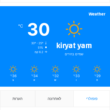
Weather
30
℃
kiryat yam
30º - 25º
51%
6.2 קמ
שמיים בהירים
36
34
32
33
29
℃
℃
℃
℃
℃
ה
ו
ש
א
ב
פופולרי
לאחרונה
הערות