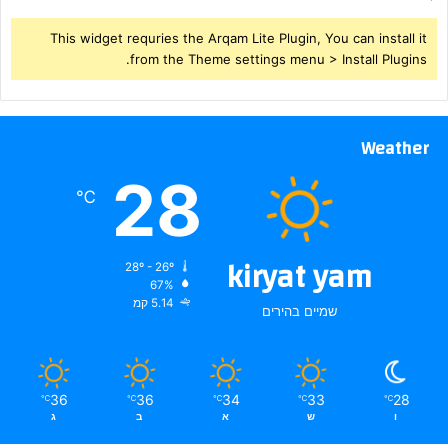
This widget requries the Arqam Lite Plugin, You can install it
from the Theme settings menu > Install Plugins.
Weather
28
℃
kiryat yam
28º - 26º
67%
5.14 קמ
שמיים בהירים
36
36
34
33
28
℃
℃
℃
℃
℃
ו
ש
א
ב
ג