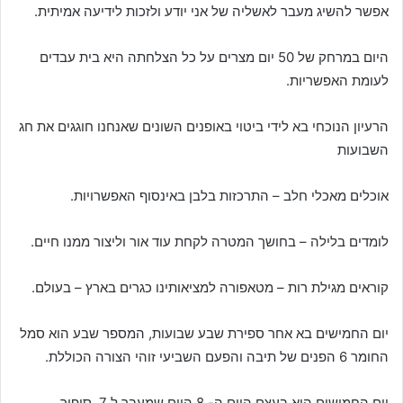
אפשר להשיג מעבר לאשליה של אני יודע ולזכות לידיעה אמיתית.
היום במרחק של 50 יום מצרים על כל הצלחתה היא בית עבדים
לעומת האפשריות.
הרעיון הנוכחי בא לידי ביטוי באופנים השונים שאנחנו חוגגים את חג
השבועות
אוכלים מאכלי חלב – התרכזות בלבן באינסוף האפשרויות.
לומדים בלילה – בחושך המטרה לקחת עוד אור וליצור ממנו חיים.
קוראים מגילת רות – מטאפורה למציאותינו כגרים בארץ – בעולם.
יום החמישים בא אחר ספירת שבע שבועות, המספר שבע הוא סמל
החומר 6 הפנים של תיבה והפעם השביעי זוהי הצורה הכוללת.
יום החמישים הוא בעצם היום ה- 8 היום שמעבר ל 7. סיפור