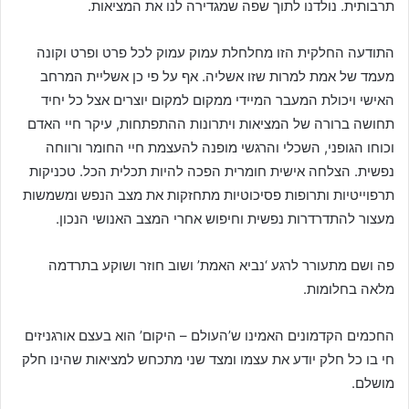
תרבותית. נולדנו לתוך שפה שמגדירה לנו את המציאות.
התודעה החלקית הזו מחלחלת עמוק עמוק לכל פרט ופרט וקונה
מעמד של אמת למרות שזו אשליה. אף על פי כן אשליית המרחב
האישי ויכולת המעבר המיידי ממקום למקום יוצרים אצל כל יחיד
תחושה ברורה של המציאות ויתרונות ההתפתחות, עיקר חיי האדם
וכוחו הגופני, השכלי והרגשי מופנה להעצמת חיי החומר ורווחה
נפשית. הצלחה אישית חומרית הפכה להיות תכלית הכל. טכניקות
תרפוייטיות ותרופות פסיכוטיות מתחזקות את מצב הנפש ומשמשות
מעצור להתדרדרות נפשית וחיפוש אחרי המצב האנושי הנכון.
פה ושם מתעורר לרגע ‘נביא האמת’ ושוב חוזר ושוקע בתרדמה
מלאה בחלומות.
החכמים הקדמונים האמינו ש’העולם – היקום’ הוא בעצם אורגניזים
חי בו כל חלק יודע את עצמו ומצד שני מתכחש למציאות שהינו חלק
מושלם.