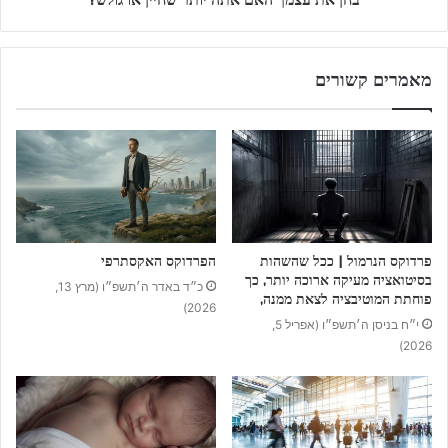
בחן את עצמך האם אתה יותר שחיין או גולש?
מאמרים קשורים
פרדוקס הנרמול | ככל שהשהות
הפרדוקס האקסתרפי
בסיטואציה מעיקה ארוכה יותר, כך
כ״ד באדר ה׳תשפ״ו (מרץ 13,
פוחתת המוטיבציה לצאת ממנה,
2026)
י״ח בניסן ה׳תשפ״ו (אפריל 5,
2026)