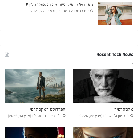
האות ט’ בראש השם מה זה אומר עליך?
י״ח בכסלו ה׳תשפ״ב (נובמבר 22, 2021)
Recent Tech News
אקסתרפיה
הפרדוקס האקסתרפי
ד׳ בניסן ה׳תשפ״ו (מרץ 22, 2026)
כ״ד באדר ה׳תשפ״ו (מרץ 13, 2026)