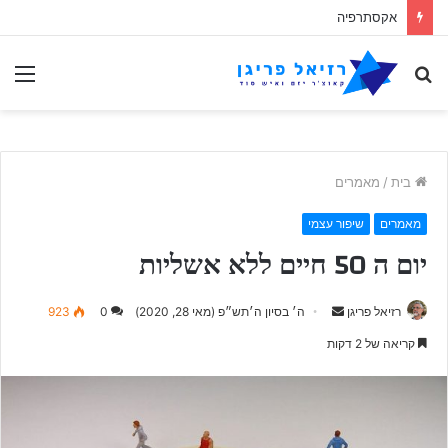
הפרדוקס האקסתרפי
לחפש
תַפ
אחר
בית
/
מאמרים
מאמרים
שיפור עצמי
יום ה 50 חיים ללא אשליות
Send
רזיאל פריגן
ה׳ בסיון ה׳תש״פ (מאי 28, 2020)
0
923
an
קריאה של 2 דקות
email