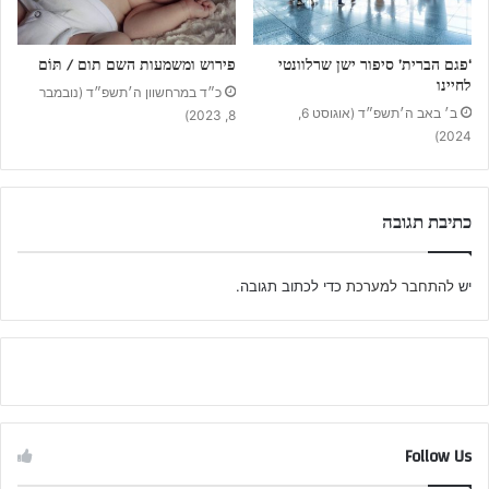
‘פגם הברית’ סיפור ישן שרלוונטי
פירוש ומשמעות השם תום / תּוֹם
לחיינו
כ״ד במרחשוון ה׳תשפ״ד (נובמבר
ב׳ באב ה׳תשפ״ד (אוגוסט 6,
8, 2023)
2024)
כתיבת תגובה
יש
להתחבר למערכת
כדי לכתוב תגובה.
Follow Us