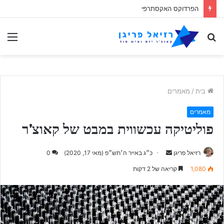
הפרדוקס האקסתרפי
לחפש
תַפ
אחר
בית
/
מאמרים
מאמרים
פוליטיקה עכשווית במבט של קאוצ’ר
Send
רזיאל פריגן
כ״ג באייר ה׳תש״פ (מאי 17, 2020)
0
an
1,080
קריאה של 2 דקות
email