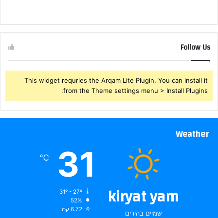
Follow Us
This widget requries the Arqam Lite Plugin, You can install it
from the Theme settings menu > Install Plugins.
Weather
31
℃
kiryat yam
31º - 27º
52%
6.72 קמ
שמיים בהירים