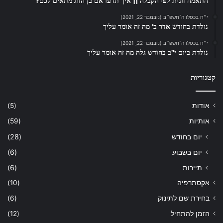
התאמה זוגית לפי הקבלה || איך תדעו אם בן הזוג מתאים לכם?
י״ח בכסלו ה׳תשפ״ב (נובמבר 22, 2021)
נולדת בחודש אדר ב’ מה זה אומר עליך
י״ח בכסלו ה׳תשפ״ב (נובמבר 22, 2021)
נולדת ביום י”ב בחודש גלה מה זה אומר עליך
קטגוריות
אודות
(5)
אותיות
(59)
יום בחודש
(28)
יום בשבוע
(6)
תיירות
(6)
אקסתרפיה
(10)
בחירת שם לתינוק
(6)
הזמן להתחיל
(12)