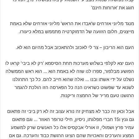
חוגג את ‘ארוחות חינם’
מנגד מליוני אזרחים ש’אבדו את הראש’ מליוני אזרחים שלא באמת
מייצגים, חלום הזוועה של הדמוקרטיה מתממש במלא כיעורו.
העם הוא הריבון – צר לי לאכזב ולהתאכזב אבל מהיום הוא לא.
העם יצא לקלפי בשלוש מערכות תחת הסיסמא ‘רק לא ביבי’ קראו לו
הפושע מבלפור, ספרו לנו שזה לא באמת הוא … הוא ראש הממשלה
נשלט על ידי אשתו ובנו … ואלה שהוא חייב להם. כל כך התרגלנו
לשנוא עד שפשוט כשראינו הנה כל הפארסה הזו הולכת להגמר
הרגשנו טעם מריר של החמצה וריקנות.
אבל וכאן זה כבר לא מצחיק זה נורא עצוב זה לא רק ביבי זה פתאום
גם גנץ ו15 חברי מפלגתו, ניסיון, חילי טרופר האוזר … וגם פתאום
עמיר פרץ ושמולי, זו אורלי אבקסיס אלו כל האנשים שרק למשמע
המצע והערכים והאכויות שהם הציגו הרגשת כבוד והערכה. גם אם