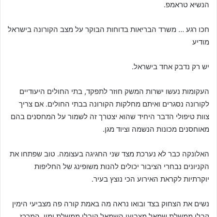
הנשיא טראמפ.
חכו רגע … משרד הבריאות בדוחות הבוקר על מצב הקורונה בישראל
מודיע
יש רק נדבק אחד בישראל.
העקומות נעשו ישרות המשק חוזר לתפקד, בתי החולים היעודיים
לקורונה נסגרים ואיתם מחלקות הקורונה בבתי החולים. אם צריך
צוות טיפולי הדבר היחיד שהוא יצטרך זה לשמור על המחסנים בהם
מאוחסנים מכונות הנשמה וציוד מגן.
האלונקה כבר לא נערכת מצד שני החגיגה בעצומה. טוב שפתחו את
הקניונים נבחרי הציבור יכולים להנות משופינג של החליפות
יוקרתיות לקראת האירוע הכי נוצץ בעיר.
נשים את הצחוק בצד ובואו נראה מה באמת קורה פה מצביעי הימין
קבלו ממשלת שמאל מצביעי השמאל קיבלו ממשלת ימין, המרכז