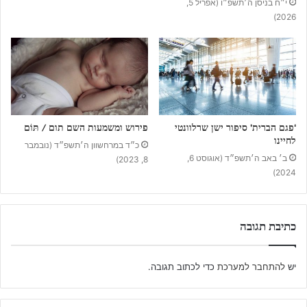
י״ח בניסן ה׳תשפ״ו (אפריל 5,
2026)
‘פגם הברית’ סיפור ישן שרלוונטי
פירוש ומשמעות השם תום / תּוֹם
לחיינו
כ״ד במרחשוון ה׳תשפ״ד (נובמבר
ב׳ באב ה׳תשפ״ד (אוגוסט 6,
8, 2023)
2024)
כתיבת תגובה
יש
להתחבר למערכת
כדי לכתוב תגובה.