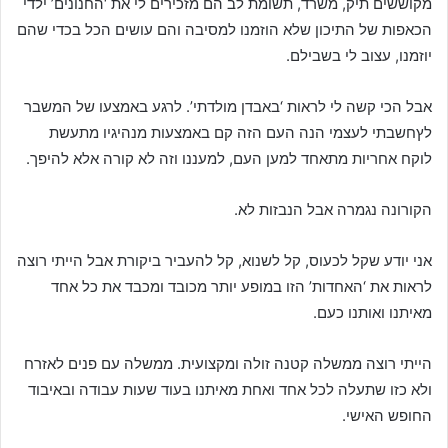
מקוששים תיק, משרד, תשומת לב הם מזכירים לי את ‘החנונים’ ילדי
הכאפות של התיכון שלא הוזמנו למסיבה והם עושים הכל בכדי שהם
יוזמנו, עצוב לי בשבילם.
אבל הכי קשה לי לראות ‘באבדן מולדתי’. לרגע באמצעו של המשבר
לץחשבתי לעצמי הנה העם הזה קם באמצעות מנהיגיו מתעשת
לוקח אחריות מתאחד למען העם, למעננו וזה לא קורה אלא להיפך.
הקורונה נגמרה אבל הנבזות לא.
אני יודע שקל לכעוס, קל לשנוא, קל להעביר ביקורת אבל הייתי רוצה
לראות את ‘האחדות’ הזו במופע יותר מכובד ומכבד את כל אחד
מאיתנו ואותנו כעם.
הייתי רוצה ממשלה קטנה זולה ומקצועית. ממשלה עם פנים לאזרח
ולא כזו שתעלה לכל אחד ואחת מאיתנו בעוד שעות עבודה ובאיבוד
החופש האישי.