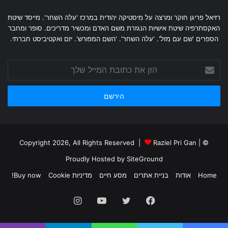
רזיאל פריגן חוקר ומרצה על מיסטיקה יהודית במרכז 'עלה השחר'. מייסד שיטת
האקסתרפיה שיטת אישיות הנגזרת משם האדם ומכשיר מדריכים. סופר ומחבר
הספרים 'שם עם מזל'. 'עלה השחר'. 'השם המפורש'. יזם ואקטיביסט חברתי.
הזן
את
כתובת
המייל
שלך
Raziel Pri Gan
|
© Copyright 2026, All Rights Reserved |
Proudly Hosted by
SiteGround
Home
אודות
בניית אתרים
מסע חיים
מדיניות Cookie
Buy now!
Instagram
YouTube
Twitter
Facebook