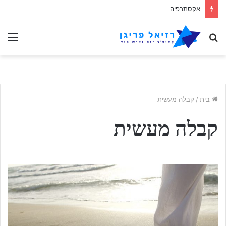
אקסתרפיה
לחפש
תַפ
אחר
בית
/
קבלה מעשית
קבלה מעשית