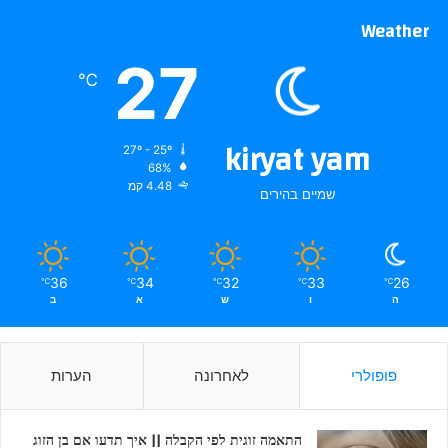
Weather
27
℃
kiryat yam
27º - 25º
68%
4.48 קמ
שמיים בהירים
36
34
32
33
26
℃
℃
℃
℃
℃
ה
ו
ש
א
ב
פופולרי
לאחרונה
הערות
התאמה זוגית לפי הקבלה || איך תדעו אם בן הזוג