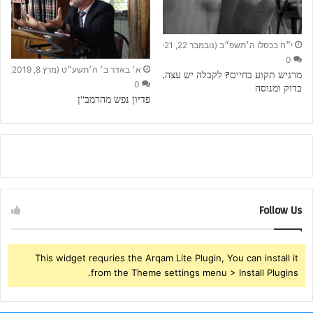
י״ח בכסלו ה׳תשפ״ב (נובמבר 22, 2021)
0
א׳ באדר ב׳ ה׳תשע״ט (מרץ 8, 2019)
מרגיש תקוע בחיים? לקבלה יש עצה,
0
בדוק ומנוסה
פדיון נפש מהרמב”ן
Follow Us
This widget requries the Arqam Lite Plugin, You can install it
from the Theme settings menu > Install Plugins.