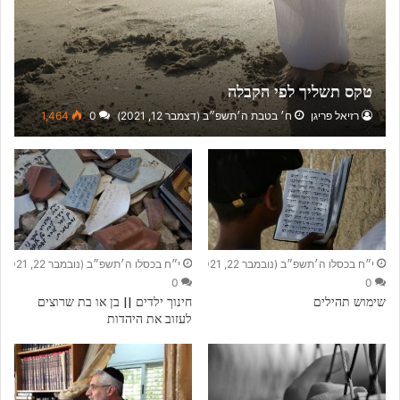
טקס תשליך לפי הקבלה
רזיאל פריגן
ח׳ בטבת ה׳תשפ״ב (דצמבר 12, 2021)
0
1,464
י״ח בכסלו ה׳תשפ״ב (נובמבר 22, 2021)
י״ח בכסלו ה׳תשפ״ב (נובמבר 22, 2021)
0
0
שימוש תהילים
חינוך ילדים || בן או בת שרוצים
לעזוב את היהדות