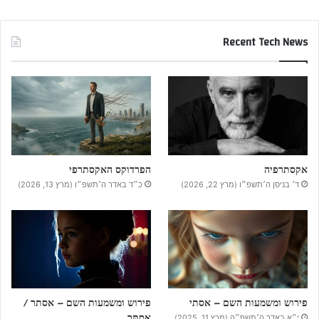
Recent Tech News
אקסתרפיה
הפרדוקס האקסתרפי
ד׳ בניסן ה׳תשפ״ו (מרץ 22, 2026)
כ״ד באדר ה׳תשפ״ו (מרץ 13, 2026)
פירוש ומשמעות השם – אסתי
פירוש ומשמעות השם – אסתר /
אֵסְתֵּר
י״א באדר ה׳תשפ״ה (מרץ 11, 2025)