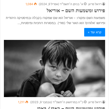
רזיאל פריגן
א׳ בניסן ה׳תשפ״ד (אפריל 9, 2024)
1,084
פירוש ומשמעות השם – אוריאל
משמעות השם ומקורו: – אוריאל הוא שם שמקורו בקבלה ובמיסטיקה היהודית
ופירושו ‘אלוהים’ הוא האור שלי (סודי). במסורות רוחניות ומיסטיות,…
קרא עוד »
רזיאל פריגן
כ״ה במרחשוון ה׳תשפ״ד (נובמבר 9, 2023)
1,211
פירוש ומשמעות השם – בארי / בְּאֵרִי