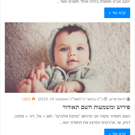
יעקב אבינו מאשתו בלהה ואחד משנים עשר…
קרא עוד »
רזיאל פריגן
כ״ט בתשרי ה׳תשפ״ד (אוקטובר 14, 2023)
1,623
פירוש ומשמעות השם תאודור
השם תאודור מקורו יווני ופירושו “מתנת אלוהים”. תאו = אל, דור = מתנה,
דורון, שי. ארכיטיפ המייצג את תיאודור הוא…
קרא עוד »