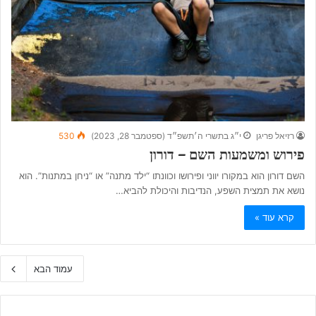
רזיאל פריגן
י״ג בתשרי ה׳תשפ״ד (ספטמבר 28, 2023)
530
פירוש ומשמעות השם – דורון
השם דורון הוא במקורו יווני ופירושו וכוונתו “ילד מתנה” או “ניחן במתנות”. הוא
נושא את תמצית השפע, הנדיבות והיכולת להביא…
קרא עוד »
עמוד הבא