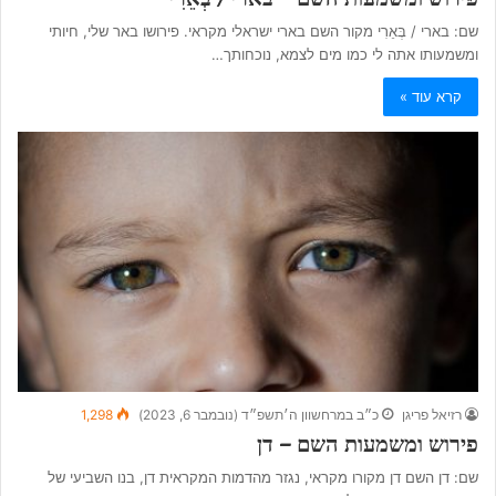
שם: בארי / בְּאֵרִי מקור השם בארי ישראלי מקראי. פירושו באר שלי, חיותי
ומשמעותו אתה לי כמו מים לצמא, נוכחותך…
קרא עוד »
רזיאל פריגן
כ״ב במרחשוון ה׳תשפ״ד (נובמבר 6, 2023)
1,298
פירוש ומשמעות השם – דן
שם: דן השם דן מקורו מקראי, נגזר מהדמות המקראית דן, בנו השביעי של