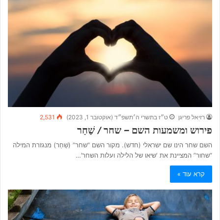
רזיאל פריגן
ט״ז בתשרי ה׳תשפ״ד (אוקטובר 1, 2023)
2,531
פירוש ומשמעות השם – שחר / שַׁחַר
השם שחר הינו שם ישראלי (חדש). מקור השם “שחר” (שַׁחַר) מנגזרת המילה
“שחור” המציינת את ‘שיאו של הלילה ועלות השחר’…
קרא עוד »