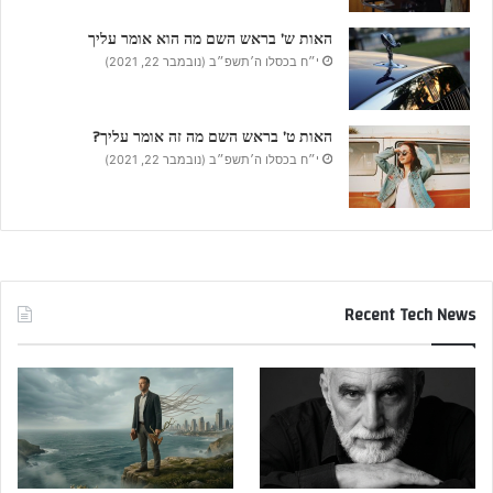
האות ש’ בראש השם מה הוא אומר עליך
י״ח בכסלו ה׳תשפ״ב (נובמבר 22, 2021)
האות ט’ בראש השם מה זה אומר עליך?
י״ח בכסלו ה׳תשפ״ב (נובמבר 22, 2021)
Recent Tech News