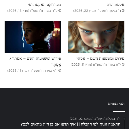
אקסתרפיה
הפרדוקס האקסתרפי
ד׳ בניסן ה׳תשפ״ו (מרץ 22, 2026)
כ״ד באדר ה׳תשפ״ו (מרץ 13, 2026)
פירוש ומשמעות השם – אסתי
פירוש ומשמעות השם – אסתר /
אֵסְתֵּר
י״א באדר ה׳תשפ״ה (מרץ 11, 2025)
י״א באדר ה׳תשפ״ה (מרץ 11, 2025)
הכי נצפים
י״ח בכסלו ה׳תשפ״ב (נובמבר 22, 2021)
התאמה זוגית לפי הקבלה || איך תדעו אם בן הזוג מתאים לכם?