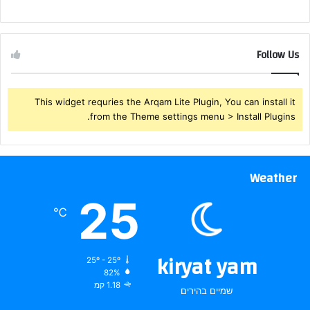
Follow Us
This widget requries the Arqam Lite Plugin, You can install it
from the Theme settings menu > Install Plugins.
Weather
25
℃
kiryat yam
25º - 25º
82%
1.18 קמ
שמיים בהירים