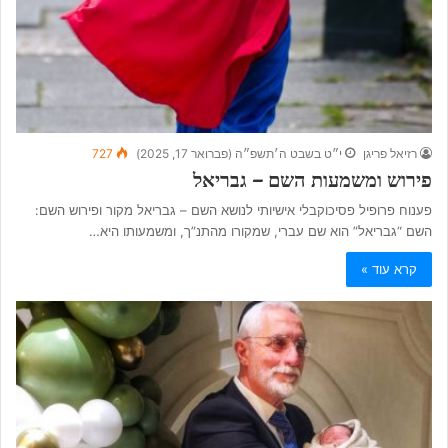
רזיאל פריגן
י״ט בשבט ה׳תשפ״ה (פברואר 17, 2025)
727
פירוש ומשמעות השם – גבריאל
פענוח פרופיל פסיכוקבלי אישיותי לנושא השם – גבריאל מקור ופירוש השם:
השם “גבריאל” הוא שם עברי, שמקורו מהתנ”ך, ומשמעותו היא…
קרא עוד »