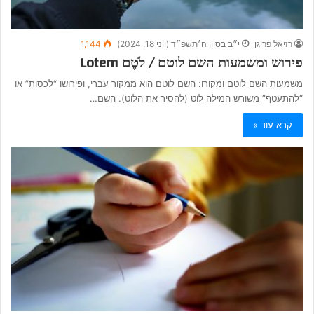
רזיאל פריגן
י״ב בסיון ה׳תשפ״ד (יוני 18, 2024)
1,144
פירוש ומשמעות השם לוטם / לֹטֶם Lotem
משמעות השם לוטם ומקורו: השם לוטם הוא ממקור עברי, ופירושו “לכסות” או
“להתעטף” משורש המילה לוט (להסיר את הלוט). השם…
קרא עוד »