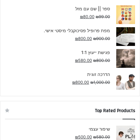
ספר || שם עם מזל
₪
80.00
₪
99.00
מפת פרופיל פסיכוקבלי מיסטי אישי.
₪
800.00
₪
900.00
פגישת ייעוץ 1:1
₪
580.00
₪
800.00
הדרכה זוגית
₪
800.00
₪
1,000.00
Top Rated Products
שיפור עצמי
₪
500.00
₪
580.00