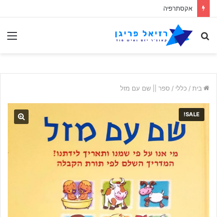
אקסתרפיה
לחפש
תַפ
אחר
בית
/
כללי
/
ספר || שם עם מזל
SALE!