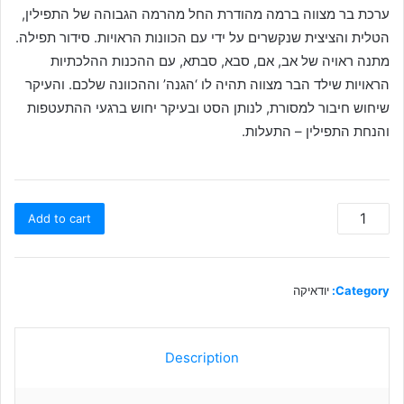
ערכת בר מצווה ברמה מהודרת החל מהרמה הגבוהה של התפילין,
הטלית והציצית שנקשרים על ידי עם הכוונות הראויות. סידור תפילה.
מתנה ראויה של אב, אם, סבא, סבתא, עם ההכנות ההלכתיות
הראויות שילד הבר מצווה תהיה לו ‘הגנה’ וההכוונה שלכם. והעיקר
שיחוש חיבור למסורת, לנותן הסט ובעיקר יחוש ברגעי ההתעטפות
והנחת התפילין – התעלות.
ערכת
Add to cart
תשמישי
קדושה
מהודרת
לבר
Category:
יודאיקה
מצווה
quantity
Description