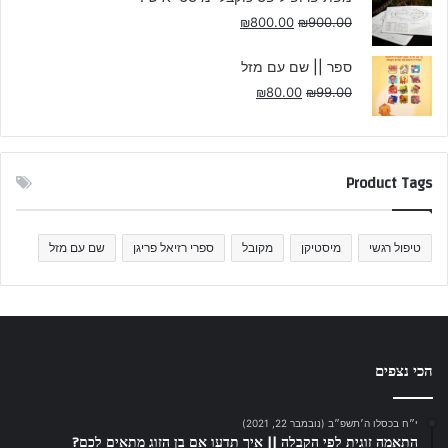
₪
800.00
₪
900.00
ספר || שם עם מזל
₪
80.00
₪
99.00
Product Tags
טיפול רגשי
מיסטיקן
מקובל
ספרי רזיאל פריגן
שם עם מזל
הכי נצפים
י״ח בכסלו ה׳תשפ״ב (נובמבר 22, 2021)
התאמה זוגית לפי הקבלה || איך תדעו אם בן הזוג מתאים לכם?