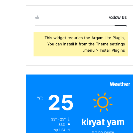
שלך
Follow Us
This widget requries the Arqam Lite Plugin,
You can install it from the Theme settings
menu > Install Plugins.
Weather
25
℃
kiryat yam
33º - 25º
83%
1.34 קמ
שמיים בהירים