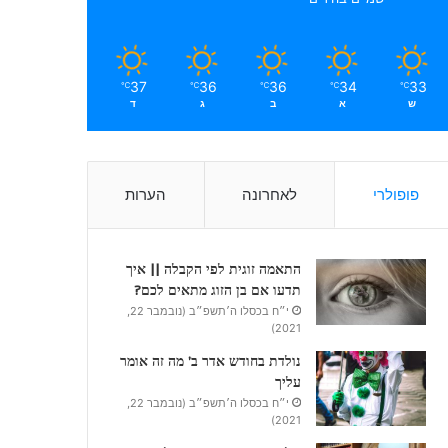
37
36
36
34
33
℃
℃
℃
℃
℃
ש
א
ב
ג
ד
פופולרי
לאחרונה
הערות
התאמה זוגית לפי הקבלה || איך
תדעו אם בן הזוג מתאים לכם?
י״ח בכסלו ה׳תשפ״ב (נובמבר 22,
2021)
נולדת בחודש אדר ב’ מה זה אומר
עליך
י״ח בכסלו ה׳תשפ״ב (נובמבר 22,
2021)