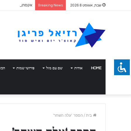
אקסתרפיה
שבת, אוגוסט 8 2026
Breaking News
HOME
אודות
שם עם מזל
פירושי שמות
הכש
בית
/
הספר ‘עלה השחר’