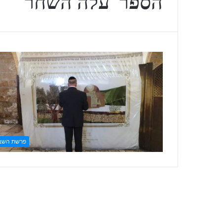
הספר ‘עלה השחר’
פרשת השב