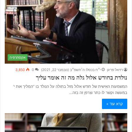
אקסתרפיה
רזיאל פריגן
י״ח בכסלו ה׳תשפ״ב (נובמבר 22, 2021)
0
3,850
נולדת בחודש אלול גלה מה זה אומר עליך
המשמעות האישית של חודש אלול מזל בתולה על הנולד בו “המליך אות י’
במעשה וקשר לו כתר וצרפן זה בזה…
קרא עוד »