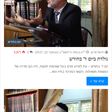
יום בחודש
רזיאל פריגן
י״ח בכסלו ה׳תשפ״ב (נובמבר 22, 2021)
0
5,871
נולדת ביום ד’ בחודש
יום ד’ בחודש – עת לפרוץ אדם בעל שאיפות חזקות, חייו הם סדרה של
הגשמת משאלות. הקושי המרכזי בחייו הוא…
קרא עוד »