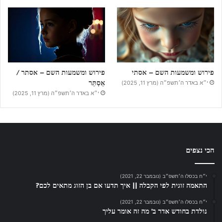
פירוש ומשמעות השם – אסתי
פירוש ומשמעות השם – אסתר /
אֵסְתֵּר
י״א באדר ה׳תשפ״ה (מרץ 11, 2025)
י״א באדר ה׳תשפ״ה (מרץ 11, 2025)
הכי נצפים
י״ח בכסלו ה׳תשפ״ב (נובמבר 22, 2021)
התאמה זוגית לפי הקבלה || איך תדעו אם בן הזוג מתאים לכם?
י״ח בכסלו ה׳תשפ״ב (נובמבר 22, 2021)
נולדת בחודש אדר ב’ מה זה אומר עליך