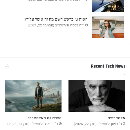
האות ט’ בראש השם מה זה אומר עליך?
י״ח בכסלו ה׳תשפ״ב (נובמבר 22, 2021)
Recent Tech News
אקסתרפיה
הפרדוקס האקסתרפי
ד׳ בניסן ה׳תשפ״ו (מרץ 22, 2026)
כ״ד באדר ה׳תשפ״ו (מרץ 13, 2026)