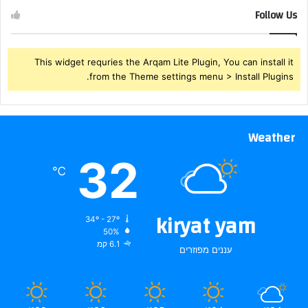
Follow Us
This widget requries the Arqam Lite Plugin, You can install it
from the Theme settings menu > Install Plugins.
Weather
32
℃
kiryat yam
34º - 27º
50%
6.1 קמ
עננים מפוזרים