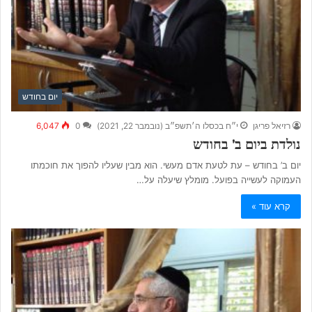
יום בחודש
רזיאל פריגן
י״ח בכסלו ה׳תשפ״ב (נובמבר 22, 2021)
0
6,047
נולדת ביום ב’ בחודש
יום ב’ בחודש – עת לטעת אדם מעשי. הוא מבין שעליו להפוך את חוכמתו
העמוקה לעשייה בפועל. מומלץ שיעלה על…
קרא עוד »