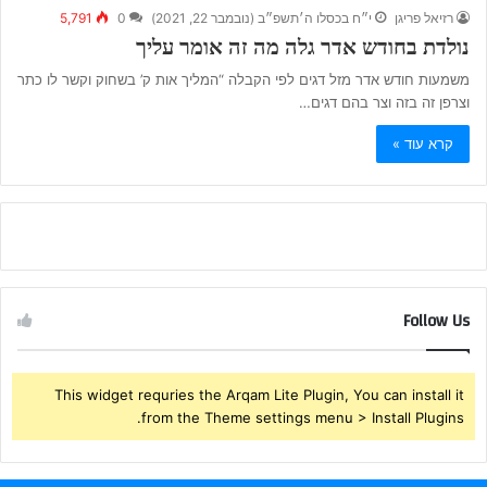
רזיאל פריגן
י״ח בכסלו ה׳תשפ״ב (נובמבר 22, 2021)
0
5,791
נולדת בחודש אדר גלה מה זה אומר עליך
משמעות חודש אדר מזל דגים לפי הקבלה “המליך אות ק’ בשחוק וקשר לו כתר
וצרפן זה בזה וצר בהם דגים…
קרא עוד »
Follow Us
This widget requries the Arqam Lite Plugin, You can install it
from the Theme settings menu > Install Plugins.