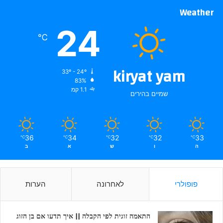
Weather
24
℃
kiryat yam
33º - 24º
83%
1.1 קמ
שמיים בהירים
36
34
32
32
33
℃
℃
℃
℃
℃
ה
ו
ש
א
ב
פופולרי
לאחרונה
הערות
התאמה זוגית לפי הקבלה || איך תדעו אם בן הזוג