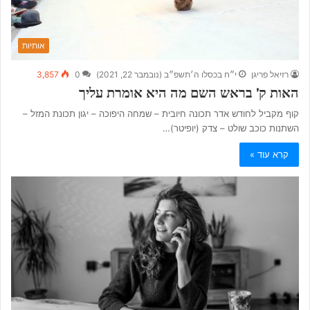
אותיות
רזיאל פריגן
י״ח בכסלו ה׳תשפ״ב (נובמבר 22, 2021)
0
3,857
האות ק’ בראש השם מה היא אומרת עליך
קוף מקביל לחודש אדר תכונה חיובית – שמחה היפוכה – יגון תכונת המזל –
השתנות כוכב שולט – צדק (יופיטר)…
קרא עוד »