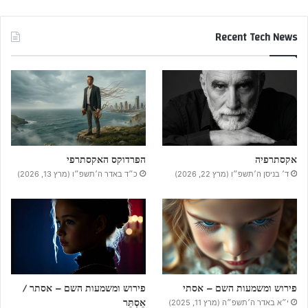
Recent Tech News
אקסתרפיה
הפרדוקס האקסתרפי
ד׳ בניסן ה׳תשפ״ו (מרץ 22, 2026)
כ״ד באדר ה׳תשפ״ו (מרץ 13, 2026)
פירוש ומשמעות השם – אסתי
פירוש ומשמעות השם – אסתר /
אֵסְתֵּר
י״א באדר ה׳תשפ״ה (מרץ 11, 2025)