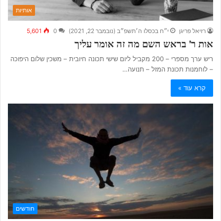
אותיות
רזיאל פריגן
י״ח בכסלו ה׳תשפ״ב (נובמבר 22, 2021)
0
5,601
אות ר’ בראש השם מה זה אומר עליך
ריש ערך מספרי – 200 מקביל ליום שישי תכונה חיובית – משכין שלום היפוכה
– לוחמנות תכונת המזל – תנועה…
קרא עוד »
חודשים