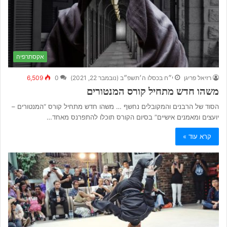
אקסתרפיה
רזיאל פריגן
י״ח בכסלו ה׳תשפ״ב (נובמבר 22, 2021)
0
6,509
משהו חדש מתחיל קורס המנטורים
הסוד של הרבנים והמקובלים נחשף … משהו חדש מתחיל קורס “המנטורים –
יועצים ומאמנים אישיים” בסיום הקורס תוכלו להתפרנס מאחד…
קרא עוד »