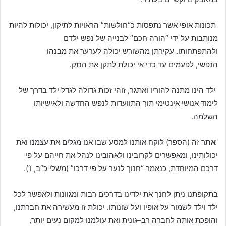
תכונות אופי אשר נתפסות כ“חולשות” הראויות לתיקון, יכולות להיות
מנותבות על ידי “הורה חכם” לבנייה של נפש ילדם
ולהתפתחותו. עקירתן מהשורש יכולה לערער את מבנהו
הנפשי, לפעמים עד כדי אי יכולת לתקן את הנזק.
ילד הינו מתנה להוריו ואתגר, זוהי זכות גדולה לגדל ילד בדרך של
לימוד אנושי אינטימי תוך התוועדות לנפש החדשה ולאישיותו
השלמה.
את
ר זה (הספר) לוקח אותנו למסע שבו אנו מגלים את עצמנו ואת
יכולותינו, ומאפשרים לקרובינו ולאהובינו לנהל את חייהם על פי
דרכם המיוחדת, כנאמר “חנוך לנער על פי דרכו” (משלי כ“ב, ו‘).
בתקופתנו ניתן לחנך את ילדינו בדרכים רבות ומגוונות ולאפשר לכל
ילד וילד לשמור על אופיו ועל שונותו. יכולת זו מעשירה את חברתנו,
והופכת אותה לחברה רב–גונית ואת עולמנו למקום נעים יותר,