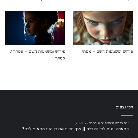
פירוש ומשמעות השם – אסתי
פירוש ומשמעות השם – אסתר /
אֵסְתֵּר
הכי נצפים
י״ח בכסלו ה׳תשפ״ב (נובמבר 22, 2021)
התאמה זוגית לפי הקבלה || איך תדעו אם בן הזוג מתאים לכם?