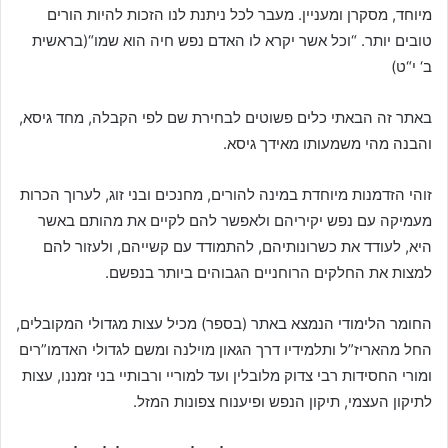
מיוחד, מסקרן ומעניין. מעבר לכל ניתנת לנו הזכות להיות הורים
טובים יותר. “וכל אשר יקרא לו האדם נפש חיה הוא שמו“(בראשית
ב‘ י“ט)
באתר זה הבאתי כלים פשוטים לבחירת שם לפי הקבלה, מחד גיסא,
והבנה מהי משמעותו מאידך גיסא.
זוהי הזדמנות מיוחדת במינה להורים, מחנכים ובני זוג, לערוך הכרות
מעמיקה עם נפש יקיריהם ולאפשר להם לקיים את מהותם באשר
היא, לעודד את כשרונותיהם, להתמודד עם קשייהם, ולעזור להם
למצות את החלקים הרוחניים הגבוהים ביותר בנפשם.
החומר הלימודי הנמצא באתר (בספר) מכיל עצות מגדולי המקובלים,
החל מהאריז”ל ותלמידיו דרך הגאון מוילנה ומשם לגדולי האדמו”רים
ומורי החסידות רבי צדוק מלובלין ועד למוריי ורבותיי בני זמננו, עצות
לתיקון העצמי, תיקון הנפש ופיענוח צפונות המזל.