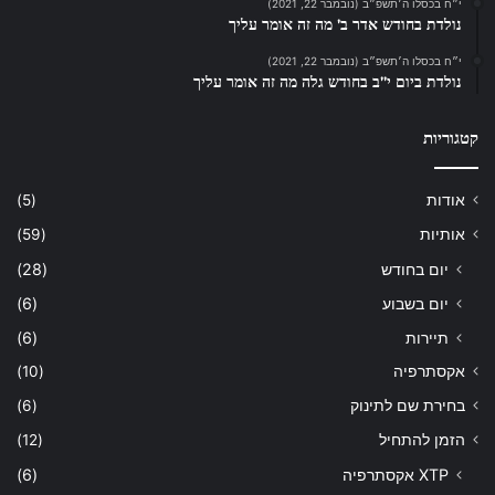
י״ח בכסלו ה׳תשפ״ב (נובמבר 22, 2021)
נולדת בחודש אדר ב’ מה זה אומר עליך
י״ח בכסלו ה׳תשפ״ב (נובמבר 22, 2021)
נולדת ביום י”ב בחודש גלה מה זה אומר עליך
קטגוריות
אודות
(5)
אותיות
(59)
יום בחודש
(28)
יום בשבוע
(6)
תיירות
(6)
אקסתרפיה
(10)
בחירת שם לתינוק
(6)
הזמן להתחיל
(12)
XTP אקסתרפיה
(6)