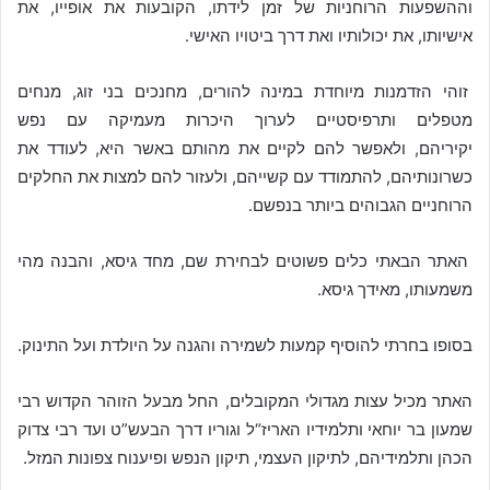
וההשפעות הרוחניות של זמן לידתו, הקובעות את אופייו, את
אישיותו, את יכולותיו ואת דרך ביטויו האישי.
זוהי הזדמנות מיוחדת במינה להורים, מחנכים בני זוג, מנחים
מטפלים ותרפיסטיים לערוך היכרות מעמיקה עם נפש
יקיריהם, ולאפשר להם לקיים את מהותם באשר היא, לעודד את
כשרונותיהם, להתמודד עם קשייהם, ולעזור להם למצות את החלקים
הרוחניים הגבוהים ביותר בנפשם.
האתר הבאתי כלים פשוטים לבחירת שם, מחד גיסא, והבנה מהי
משמעותו, מאידך גיסא.
בסופו בחרתי להוסיף קמעות לשמירה והגנה על היולדת ועל התינוק.
האתר מכיל עצות מגדולי המקובלים, החל מבעל הזוהר הקדוש רבי
שמעון בר יוחאי ותלמידיו האריז“ל וגוריו דרך הבעש”ט ועד רבי צדוק
הכהן ותלמידיהם, לתיקון העצמי, תיקון הנפש ופיענוח צפונות המזל.