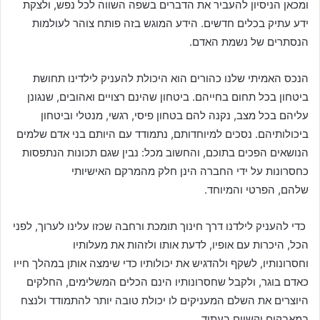
ומכאן הניסיון להעביר את הדברים בשפה השווה לכל נפש, ולצקת
ידע עתיק בכלים חדשים. הידע המוגש בזה פותח צוהר לעולמות
הנסתרים של נשמת האדם.
הנכס האמיתי שלנו כהורים הוא היכולת להעניק לילדינו תחושת
ביטחון בכל תחום בחייהם. ביטחון שהינם רצויים ואהובים, שנגונן
עליהם בכל מצב, נקנה להם בטחון פיסי, רגשי, מנטלי וביטחון
ביכולותיהם. נסכים למיוחדותם, נתמודד עם היותם בני אדם שלמים
הנושאים הפכים בתוכם, והחשוב מכל: נבין שגם תכונות הנתפסות
כחסרונות על ידי החברה הינן חלק מהמרקם האישיותי
שלהם, הפרטי והמיוחד.
כדי להעניק לילדנו דרך חינוך תומכת ורחבה שכזו עלינו לערוך, לפני
הכל, היכרות עם אופיו, לדעת אותו ולזהות את מעלותיו
וחסרונותיו, לשקף ולהדגיש את יכולותיו כדי שימצה אותן במהלך חייו
כאדם בוגר, ולקבל שחסרונותיו הינם הכלים המשלימים, החלקים
היוצרים את השלם המעניקים לו יכולת טובה יותר להתמודד ולנצח
במאבקים וקשיים בעתיד.