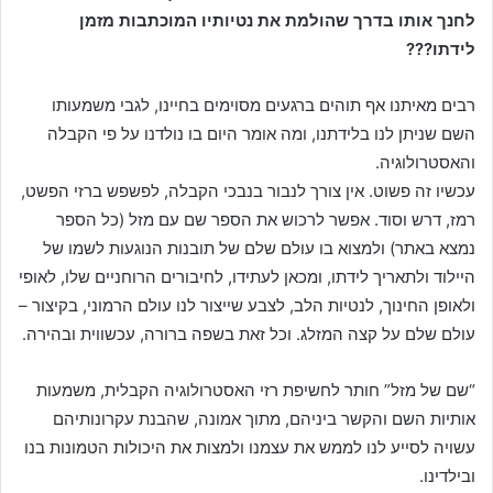
לחנך אותו בדרך שהולמת את נטיותיו המוכתבות מזמן
לידתו???
רבים מאיתנו אף תוהים ברגעים מסוימים בחיינו, לגבי משמעותו
השם שניתן לנו בלידתנו, ומה אומר היום בו נולדנו על פי הקבלה
והאסטרולוגיה.
עכשיו זה פשוט. אין צורך לנבור בנבכי הקבלה, לפשפש ברזי הפשט,
רמז, דרש וסוד. אפשר לרכוש את הספר שם עם מזל (כל הספר
נמצא באתר) ולמצוא בו עולם שלם של תובנות הנוגעות לשמו של
היילוד ולתאריך לידתו, ומכאן לעתידו, לחיבורים הרוחניים שלו, לאופי
ולאופן החינוך, לנטיות הלב, לצבע שייצור לנו עולם הרמוני, בקיצור –
עולם שלם על קצה המזלג. וכל זאת בשפה ברורה, עכשווית ובהירה.
“שם של מזל” חותר לחשיפת רזי האסטרולוגיה הקבלית, משמעות
אותיות השם והקשר ביניהם, מתוך אמונה, שהבנת עקרונותיהם
עשויה לסייע לנו לממש את עצמנו ולמצות את היכולות הטמונות בנו
ובילדינו.