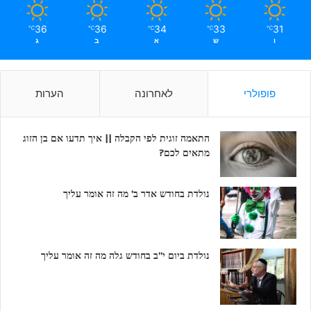
36
36
34
33
31
℃
℃
℃
℃
℃
ו
ש
א
ב
ג
פופולרי
לאחרונה
הערות
התאמה זוגית לפי הקבלה || איך תדעו אם בן הזוג
מתאים לכם?
נולדת בחודש אדר ב’ מה זה אומר עליך
נולדת ביום י”ב בחודש גלה מה זה אומר עליך