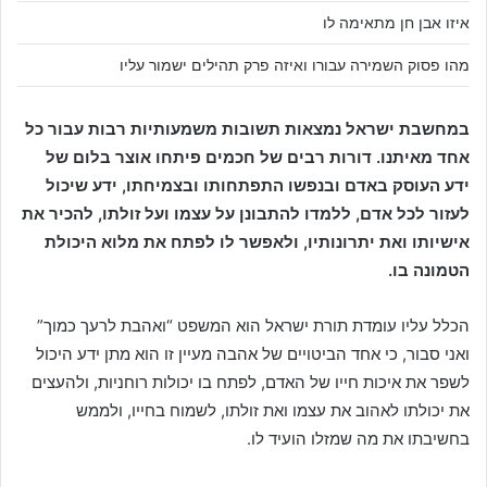
איזו אבן חן מתאימה לו
מהו פסוק השמירה עבורו ואיזה פרק תהילים ישמור עליו
במחשבת ישראל נמצאות תשובות משמעותיות רבות עבור כל
אחד מאיתנו. דורות רבים של חכמים פיתחו אוצר בלום של
ידע העוסק באדם ובנפשו התפתחותו ובצמיחתו, ידע שיכול
לעזור לכל אדם, ללמדו להתבונן על עצמו ועל זולתו, להכיר את
אישיותו ואת יתרונותיו, ולאפשר לו לפתח את מלוא היכולת
הטמונה בו.
הכלל עליו עומדת תורת ישראל הוא המשפט “ואהבת לרעך כמוך”
ואני סבור, כי אחד הביטויים של אהבה מעיין זו הוא מתן ידע היכול
לשפר את איכות חייו של האדם, לפתח בו יכולות רוחניות, ולהעצים
את יכולתו לאהוב את עצמו ואת זולתו, לשמוח בחייו, ולממש
בחשיבתו את מה שמזלו הועיד לו.