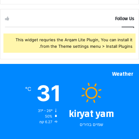
Follow Us
This widget requries the Arqam Lite Plugin, You can install it
from the Theme settings menu > Install Plugins.
Weather
31
℃
kiryat yam
31º - 26º
50%
6.27 קמ
שמיים בהירים