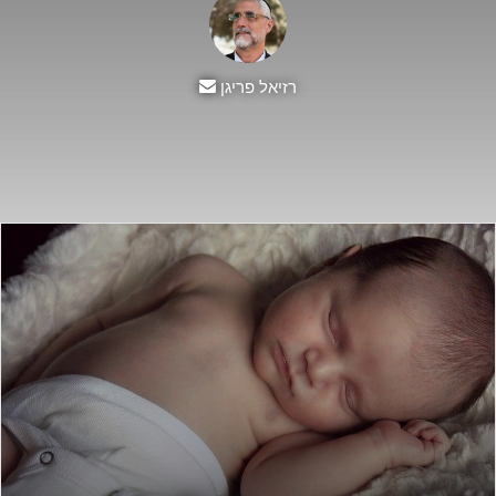
Send
רזיאל פריגן
an
email