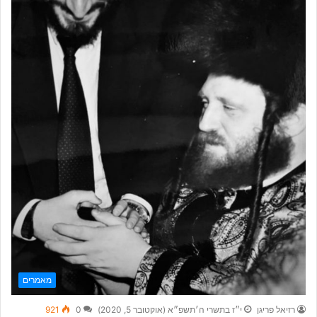
מאמרים
רזיאל פריגן
י״ז בתשרי ה׳תשפ״א (אוקטובר 5, 2020)
0
921