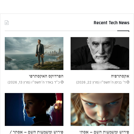
Recent Tech News
אקסתרפיה
הפרדוקס האקסתרפי
ד׳ בניסן ה׳תשפ״ו (מרץ 22, 2026)
כ״ד באדר ה׳תשפ״ו (מרץ 13, 2026)
פירוש ומשמעות השם – אסתי
פירוש ומשמעות השם – אסתר /