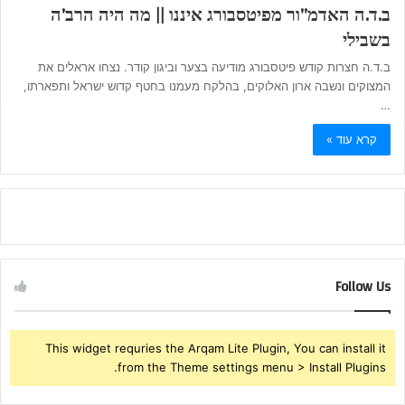
ב.ד.ה האדמ”ור מפיטסבורג איננו || מה היה הרב’ה
בשבילי
ב.ד.ה חצרות קודש פיטסבורג מודיעה בצער וביגון קודר. נצחו אראלים את
המצוקים ונשבה ארון האלוקים, בהלקח מעמנו בחטף קדוש ישראל ותפארתו,
…
קרא עוד »
Follow Us
This widget requries the Arqam Lite Plugin, You can install it
from the Theme settings menu > Install Plugins.