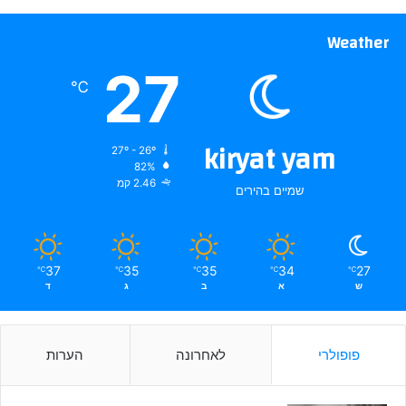
Weather
27
℃
kiryat yam
27º - 26º
82%
2.46 קמ
שמיים בהירים
37
35
35
34
27
℃
℃
℃
℃
℃
ש
א
ב
ג
ד
פופולרי
לאחרונה
הערות