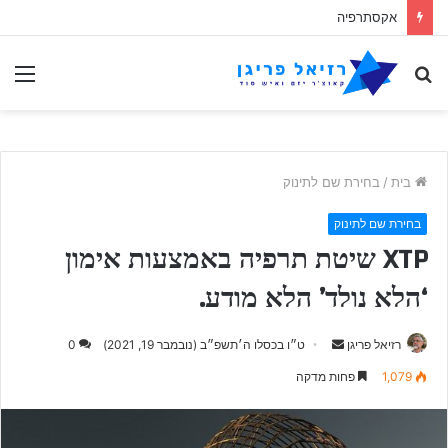
אקסתרפיה
לחפש
תַפ
אחר
בית
/
בחירת שם לתינוק
בחירת שם לתינוק
XTP שיטת תרפיה באמצעות אימון
‘הלא נולד’ הלא מודע.
Send
רזיאל פריגן
ט״ו בכסלו ה׳תשפ״ב (נובמבר 19, 2021)
0
an
1,079
פחות מדקה
email