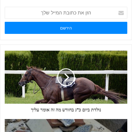
הזן
את
כתובת
המייל
שלך
נולדת ביום כ"ג בחודש מה זה אומר עליך