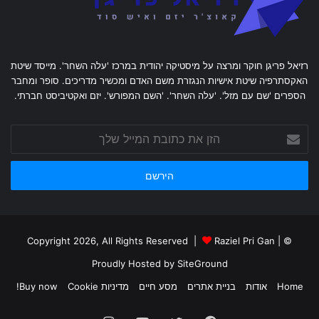
רזיאל פריגן חוקר ומרצה על מיסטיקה יהודית במרכז 'עלה השחר'. מייסד שיטת
האקסתרפיה שיטת אישיות הנגזרת משם האדם ומכשיר מדריכים. סופר ומחבר
הספרים 'שם עם מזל'. 'עלה השחר'. 'השם המפורש'. יזם ואקטיביסט חברתי.
הזן
את
כתובת
המייל
שלך
Raziel Pri Gan
|
© Copyright 2026, All Rights Reserved |
Proudly Hosted by
SiteGround
Home
אודות
בניית אתרים
מסע חיים
מדיניות Cookie
Buy now!