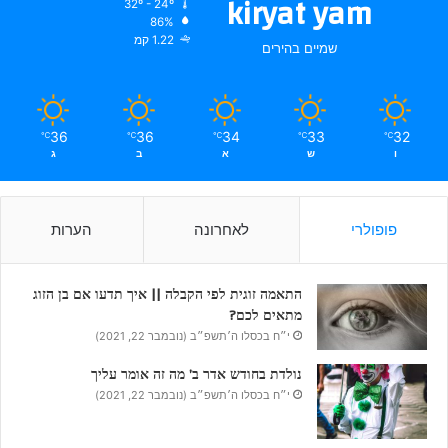
kiryat yam
32º - 24º
86%
1.22 קמ
שמיים בהירים
36
36
34
33
32
℃
℃
℃
℃
℃
ו
ש
א
ב
ג
פופולרי
לאחרונה
הערות
התאמה זוגית לפי הקבלה || איך תדעו אם בן הזוג
מתאים לכם?
י״ח בכסלו ה׳תשפ״ב (נובמבר 22, 2021)
נולדת בחודש אדר ב’ מה זה אומר עליך
י״ח בכסלו ה׳תשפ״ב (נובמבר 22, 2021)