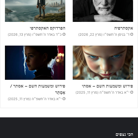
אקסתרפיה
הפרדוקס האקסתרפי
ד׳ בניסן ה׳תשפ״ו (מרץ 22, 2026)
כ״ד באדר ה׳תשפ״ו (מרץ 13, 2026)
פירוש ומשמעות השם – אסתי
פירוש ומשמעות השם – אסתר /
אֵסְתֵּר
י״א באדר ה׳תשפ״ה (מרץ 11, 2025)
י״א באדר ה׳תשפ״ה (מרץ 11, 2025)
הכי נצפים