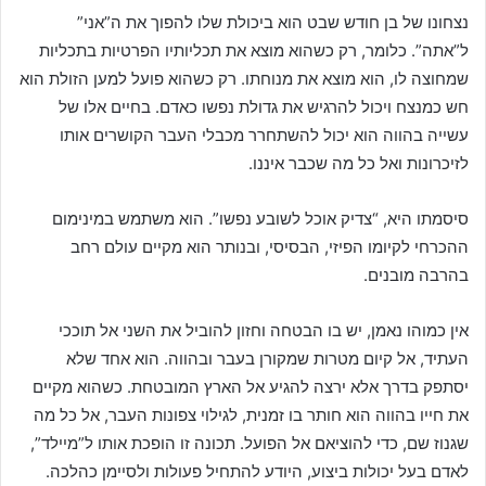
נצחונו של בן חודש שבט הוא ביכולת שלו להפוך את ה”אני”
ל”אתה”. כלומר, רק כשהוא מוצא את תכליותיו הפרטיות בתכליות
שמחוצה לו, הוא מוצא את מנוחתו. רק כשהוא פועל למען הזולת הוא
חש כמנצח ויכול להרגיש את גדולת נפשו כאדם. בחיים אלו של
עשייה בהווה הוא יכול להשתחרר מכבלי העבר הקושרים אותו
לזיכרונות ואל כל מה שכבר איננו.
סיסמתו היא, “צדיק אוכל לשובע נפשו”. הוא משתמש במינימום
ההכרחי לקיומו הפיזי, הבסיסי, ובנותר הוא מקיים עולם רחב
בהרבה מובנים.
אין כמוהו נאמן, יש בו הבטחה וחזון להוביל את השני אל תוככי
העתיד, אל קיום מטרות שמקורן בעבר ובהווה. הוא אחד שלא
יסתפק בדרך אלא ירצה להגיע אל הארץ המובטחת. כשהוא מקיים
את חייו בהווה הוא חותר בו זמנית, לגילוי צפונות העבר, אל כל מה
שגנוז שם, כדי להוציאם אל הפועל. תכונה זו הופכת אותו ל”מיילד”,
לאדם בעל יכולות ביצוע, היודע להתחיל פעולות ולסיימן כהלכה.