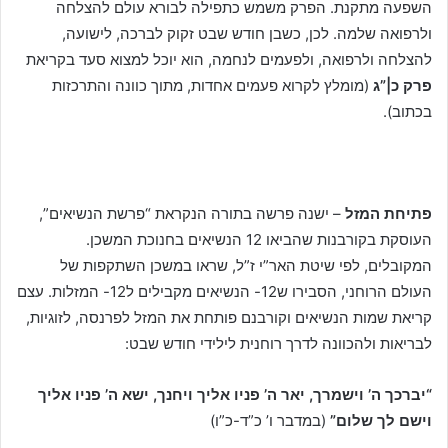
השפעה מתקנת. הפרק משמש כתפילה לבורא עולם להצלחה
ולרפואה שלמה. לכן, כשבן חודש שבט זקוק לברכה, לישועה,
להצלחה ולרפואה, ולפעמים לנחמה, הוא יוכל למצוא סעד בקריאת
פרק כ|”ג
(מומלץ לקרוא פעמים אחדות, מתוך כוונה והתרכזות
בכתוב).
פתיחת המזל
– ישנה פרשה בתורה הנקראת “פרשת הנשיאים”,
העוסקת בקורבנות שהביאו 12 הנשיאים בחנוכת המשכן.
המקובלים, לפי שיטת האר”י ז”ל, שראו במשכן השתקפות של
העולם הרוחני, הסבירו ש12- הנשיאים מקבילים ל12- המזלות. עצם
קריאת שמות הנשיאים וקורבנם פותחת את המזל לפרנסה, לזוגיות,
לבריאות ולהכוונה לדרך רוחנית לילידי חודש שבט:
“יברכך ה’ וישמרך, יאר ה’ פניו אליך ויחנך, ישא ה’ פניו אליך
וישם לך שלום”
(במדבר ו’ כ”ד-כ”ו)