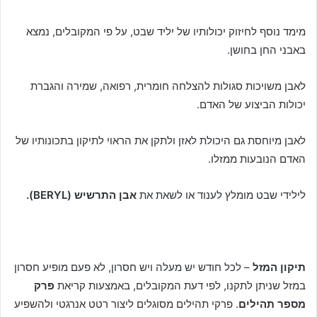
מימד נוסף לחיזוק יכולותיו של יליד שבט, על פי המקובלים, נמצא
באבני החן בחושן.
לאבן משויכות סגולות להצלחה חומרית, רפואה, שמירה והגברת
יכולות הביצוע של האדם.
לאבן מיוחסת גם היכולת לאזן ולתקן את הראוי לתיקון בתכונותיו של
האדם הנובעות ממזלו.
לילידי שבט מומלץ לענוד או לשאת את
אבן התרשיש (
BERYL
).
תיקון המזל
– לכל חודש יש מעלה ויש חסרון, לא פעם מופיע חסרון
במזל שניתן לתקנו, לפי דעת המקובלים, באמצעות קריאת
פרק
מספר תהילים
. פרקי תהילים מסוגלים ליצור רטט אנרגטי ולהשפיע