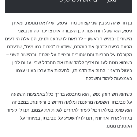
בן חודש זה נע בין שני קצוות. מחד גיסא, יש לו אגו מנופח, ומאידך
גיסא, הוא שפל רוח וענוו. לכן העבודה אתו צריכה להיות בשני
מישורים: במישור ראשון – להראות לו שהענוותנים, הם אלה היודעים
מפעם לפעם לכפוף את קומתם, שיודעים “לזרום כמו מים”, שדעתם
מקובלת על הבריות והם אהובים ורצויים על זולתם. ובמישור השני –
כשהוא נוטה לענווה צריך ללמד אותו את ההבדל שבין ענווה לבין
ביטול ה”אני”, לחזק את תדמיתו, ולהעלות את ערכו בעיני עצמו
באמצעות לימוד והשכלה.
כשהוא חש חוזק נפשי, הוא מתבטא בדרך כלל באמצעות השפעה
על סביבתו, השפעה מרעננת ומלאה חידושים ורעיונות. במצב זה
הוא פועל במלאו ויכול לעזור לאחרים לגלות את עצמם, תנו לו לעזור
בגידול אחיו ואחיותיו, תנו לו להשפיע על סביבתו, במיוחד על
הקטנים ממנו.