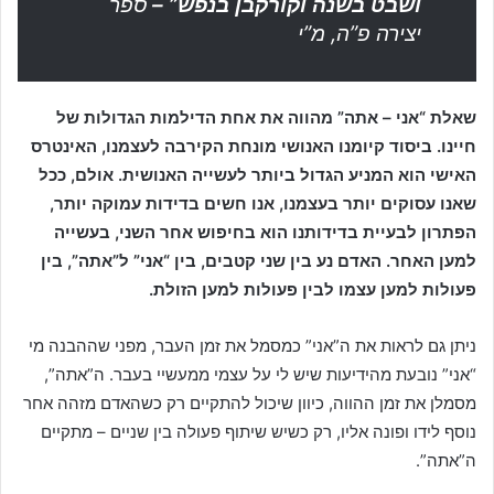
ושבט בשנה וקורקבן בנפש” –
ספר
יצירה פ”ה, מ”י
שאלת “אני – אתה” מהווה את אחת הדילמות הגדולות של
חיינו. ביסוד קיומנו האנושי מונחת הקירבה לעצמנו, האינטרס
האישי הוא המניע הגדול ביותר לעשייה האנושית. אולם, ככל
שאנו עסוקים יותר בעצמנו, אנו חשים בדידות עמוקה יותר,
הפתרון לבעיית בדידותנו הוא בחיפוש אחר השני, בעשייה
למען האחר. האדם נע בין שני קטבים, בין “אני” ל”אתה”, בין
פעולות למען עצמו לבין פעולות למען הזולת.
ניתן גם לראות את ה”אני” כמסמל את זמן העבר, מפני שההבנה מי
“אני” נובעת מהידיעות שיש לי על עצמי ממעשיי בעבר. ה”אתה”,
מסמלן את זמן ההווה, כיוון שיכול להתקיים רק כשהאדם מזהה אחר
נוסף לידו ופונה אליו, רק כשיש שיתוף פעולה בין שניים – מתקיים
ה”אתה”.