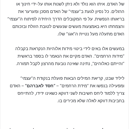
של האדם. איתו הוא נולד ולא ניתן לשנות אותו על-ידי חינוך או
הרגלים. כל נסיון לגעת ב”עצמי” של האדם מסכן ומערער את
בריאותו הנפשית. על פי המקובלים הדרך היחידה לפיתוח ה”עצמי”
והצמחתו היא באמצעות מעשים שנעשים לטובת הזולת ובזכותם
האדם מתעלה מעל נטיית ה”אגו” שלו.
במעשים אלו באים לידי ביטוי מידות אלוהיות הנקראות בקבלה
“מידות הרחמים”. האדם מקיים את הנאמר לו בספר בראשית
“והייתם כאלוהים”, נתינה שאינה נובעת מהרצון לקבל תמורה.
ליליד שבט, קריאת המילים הבאות פועלת בנקודת ה”עצמי”
ומפעילה בנפשו את “מידת הרחמים” –
“חסד לאברהם”
– האדם
צריך ללמוד ליחס חשיבות לשני דווקא כשאינו ידידו, להתייחס
בחביבות דווקא לאלה שלא מכירים בו.