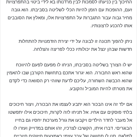
החיכוך בין כניעתו לסמכות לבין מרדנותו בא לידי ביטוי בהתפרצויות
זעם, ההופכות עם הזמן להיות הכלי לשליטה בסביבתו. הוא גובה
מחיר גבוה עבור התגברות על התפרצויות אלו, ומאלץ את הסובבים
אותו להכנע לרצונותיו.
ניתן להפוך תכונה זו לבונה על ידי יצירת הזדמנויות להתחלות
חדשות שבהן ינצל את יכולותיו ככלי לפריצה והצלחה.
יש לו הצורך בשליטה בסביבתו, הניחו לו מפעם לפעם להיווכח
שהוא ראש החבורה. הוא יגרור אתכם בתחושת הקורבן שבו להאמין
שהוא הכבשה השחורה, עליכם לדעת שזוהי רק הסוואה כדי לקדם
את מטרתו להיות המוביל והקובע.
אם ילד זה אינו הבכור הוא יתבע לעצמו את הבכורה, ויצור חיכוכים
בלתי פוסקים עם אחיו. אל תניחו לזה לקרות, חיכוכים אילו יתפשטו
אל מעבר לחדר הילדים ויקבעו את גורל מערכות יחסיו גם בחייו
הבוגריםי. דברו איתו, הקשיבו לצרכיו, זהו אותם במדוייק ועזרו לו
למלאם. תנו לו תחושה של ערך עצמי באמצעות חיזוקים חיוביים.