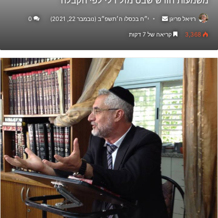
משמעות חודש שבט מזל דלי לפי הקבלה
Send
רזיאל פריגן
י״ח בכסלו ה׳תשפ״ב (נובמבר 22, 2021)
0
an
3,368
קריאה של 7 דקות
email