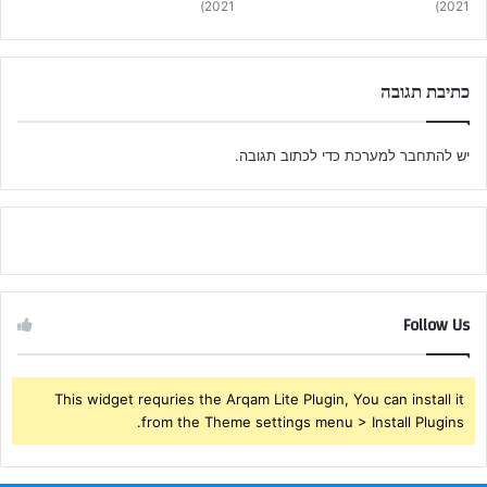
2021)
2021)
כתיבת תגובה
יש
להתחבר למערכת
כדי לכתוב תגובה.
Follow Us
This widget requries the Arqam Lite Plugin, You can install it
from the Theme settings menu > Install Plugins.