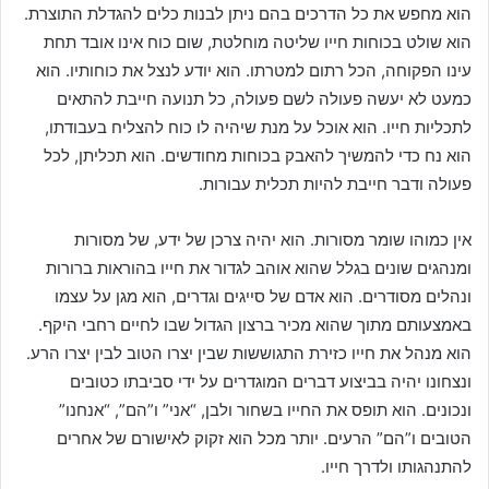
הוא מחפש את כל הדרכים בהם ניתן לבנות כלים להגדלת התוצרת.
הוא שולט בכוחות חייו שליטה מוחלטת, שום כוח אינו אובד תחת
עינו הפקוחה, הכל רתום למטרתו. הוא יודע לנצל את כוחותיו. הוא
כמעט לא יעשה פעולה לשם פעולה, כל תנועה חייבת להתאים
לתכליות חייו. הוא אוכל על מנת שיהיה לו כוח להצליח בעבודתו,
הוא נח כדי להמשיך להאבק בכוחות מחודשים. הוא תכליתן, לכל
פעולה ודבר חייבת להיות תכלית עבורות.
אין כמוהו שומר מסורות. הוא יהיה צרכן של ידע, של מסורות
ומנהגים שונים בגלל שהוא אוהב לגדור את חייו בהוראות ברורות
ונהלים מסודרים. הוא אדם של סייגים וגדרים, הוא מגן על עצמו
באמצעותם מתוך שהוא מכיר ברצון הגדול שבו לחיים רחבי היקף.
הוא מנהל את חייו כזירת התגוששות שבין יצרו הטוב לבין יצרו הרע.
ונצחונו יהיה בביצוע דברים המוגדרים על ידי סביבתו כטובים
ונכונים. הוא תופס את החייו בשחור ולבן, “אני” ו”הם”, “אנחנו”
הטובים ו”הם” הרעים. יותר מכל הוא זקוק לאישורם של אחרים
להתנהגותו ולדרך חייו.