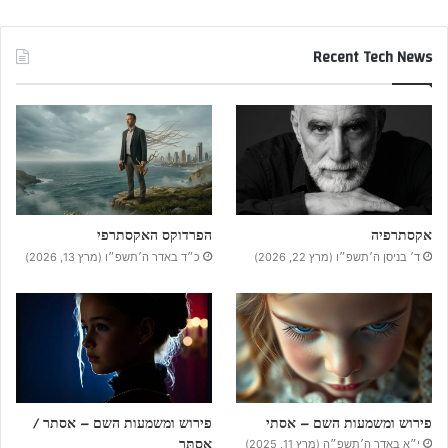
Recent Tech News
אקסתרפיה
הפרדוקס האקסתרפי
ד׳ בניסן ה׳תשפ״ו (מרץ 22, 2026)
כ״ד באדר ה׳תשפ״ו (מרץ 13, 2026)
פירוש ומשמעות השם – אסתי
פירוש ומשמעות השם – אסתר /
אֵסְתֵּר
י״א באדר ה׳תשפ״ה (מרץ 11, 2025)