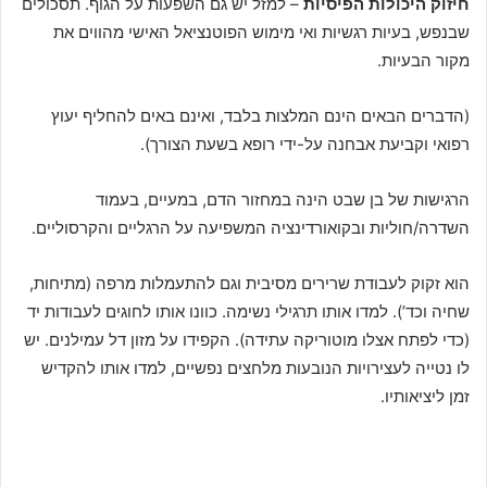
חיזוק היכולות הפיסיות
– למזל יש גם השפעות על הגוף. תסכולים
שבנפש, בעיות רגשיות ואי מימוש הפוטנציאל האישי מהווים את
מקור הבעיות.
(הדברים הבאים הינם המלצות בלבד, ואינם באים להחליף יעוץ
רפואי וקביעת אבחנה על-ידי רופא בשעת הצורך).
הרגישות של בן שבט הינה במחזור הדם, במעיים, בעמוד
השדרה/חוליות ובקואורדינציה המשפיעה על הרגליים והקרסוליים.
הוא זקוק לעבודת שרירים מסיבית וגם להתעמלות מרפה (מתיחות,
שחיה וכד’). למדו אותו תרגילי נשימה. כוונו אותו לחוגים לעבודות יד
(כדי לפתח אצלו מוטוריקה עתידה). הקפידו על מזון דל עמילנים. יש
לו נטייה לעצירויות הנובעות מלחצים נפשיים, למדו אותו להקדיש
זמן ליציאותיו.