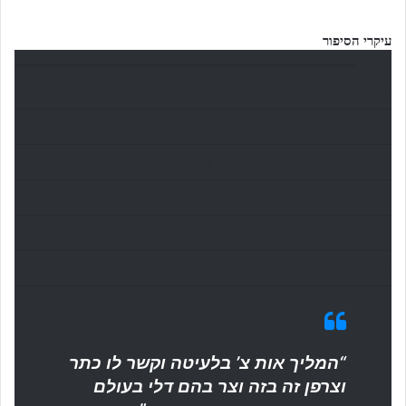
עיקרי הסיפור
Knowledge is power
The Future Of Possible
Hibs and Ross County fans on final
Tip of the day: That man again
Hibs and Ross County fans on final
Spieth in danger of missing cut
“המליך אות צ’ בלעיטה וקשר לו כתר
וצרפן זה בזה וצר בהם דלי בעולם