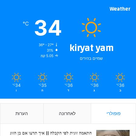
Weather
34
℃
kiryat yam
36º - 27º
31%
5.05 קמ
שמיים בהירים
34
35
36
36
36
℃
℃
℃
℃
℃
ב
ג
ד
ה
ו
פופולרי
לאחרונה
הערות
התאמה זוגית לפי הקבלה || איך תדעו אם בן הזוג