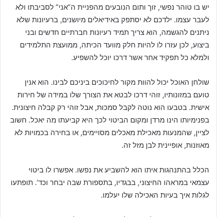
יש בו טוהר נפשי, זוך ותום הנובעים מהפניית ה”אני” לסביבתו ולא
לעבר עצמו. ילדכם לא יסתפק באידיאלים מיושנים, ברעיונות שלא
ניתנים להגשמה, הוא צריך תמיד רעיונות חברתיים חדשים ובני
ביצוע, לכן עזרו לו להיות חלק מוועד הכיתה, ממועצת התלמידים
ולמלא כל תפקיד אחר אשר דרכו יוכל להשפיע.
שולחן האוכל יכול להוות מקור לחיכוכים ביניכם לבינו. הוא אנין
טועם במזונותיו, זוהי דרכו לבטא את הצורך שלו במידה של חירות
אישית. בטבעו הוא נוטה לקבל סמכות, אבל זוהי רק קבלה חיצונית.
בפנימיותו הינו מרדן ומקום הביטוי לכך היא קביעתו מה יאכל. חשוב
לציין, שהמנעות מאכילת מאכלים מסויימים, או בחירה בכמויות לא
מאוזנות, אופיינית לבן מזל זה.
הכלל בהתנהגות איתו הוא להשביע את נפשו. אפשרו לו ביטוי
עצמאי במראהו החיצוני, בבגדיו, בתספורת שבה יבחר וכד’. תופתעו
לגלות איך בעיות האכילה שלו יעלמו.