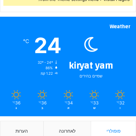
Weather
24
℃
kiryat yam
32º - 24º
86%
1.22 קמ
שמיים בהירים
36
36
34
33
32
℃
℃
℃
℃
℃
ו
ש
א
ב
ג
פופולרי
לאחרונה
הערות