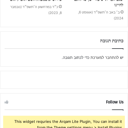
לחיינו
כ״ד במרחשוון ה׳תשפ״ד (נובמבר
ב׳ באב ה׳תשפ״ד (אוגוסט 6,
8, 2023)
2024)
כתיבת תגובה
יש
להתחבר למערכת
כדי לכתוב תגובה.
Follow Us
This widget requries the Arqam Lite Plugin, You can install it
from the Theme settings menu > Install Plugins.