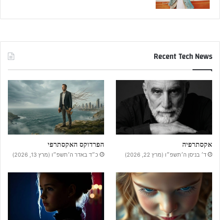
Recent Tech News
אקסתרפיה
הפרדוקס האקסתרפי
ד׳ בניסן ה׳תשפ״ו (מרץ 22, 2026)
כ״ד באדר ה׳תשפ״ו (מרץ 13, 2026)