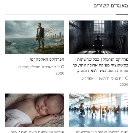
מאמרים קשורים
פרדוקס הנרמול | ככל שהשהות
הפרדוקס האקסתרפי
בסיטואציה מעיקה ארוכה יותר, כך
כ״ד באדר ה׳תשפ״ו (מרץ 13,
פוחתת המוטיבציה לצאת ממנה,
2026)
י״ח בניסן ה׳תשפ״ו (אפריל 5,
2026)
‘פגם הברית’ סיפור ישן שרלוונטי
פירוש ומשמעות השם תום / תּוֹם