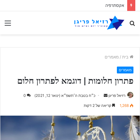
הפרדוקס האקסתרפי
לחפש
תַפ
אחר
בית
/
מאמרים
מאמרים
פתרון חלומות | דוגמא לפתרון חלום
Send
רזיאל פריגן
כ״ח בטבת ה׳תשפ״א (ינואר 12, 2021)
0
an
1,268
קריאה של 2 דקות
email